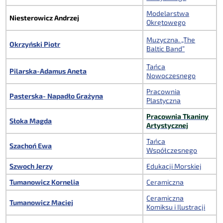
Modelarstwa
Niesterowicz Andrzej
Okrętowego
Muzyczna. „The
Okrzyński Piotr
Baltic Band”
Tańca
Pilarska-Adamus Aneta
Nowoczesnego
Pracownia
Pasterska- Napadło Grażyna
Plastyczna
Pracownia Tkaniny
Słoka Magda
Artystycznej
Tańca
Szachoń Ewa
Współczesnego
Szwoch Jerzy
Edukacji Morskiej
Tumanowicz Kornelia
Ceramiczna
Ceramiczna
Tumanowicz Maciej
Komiksu i Ilustracji