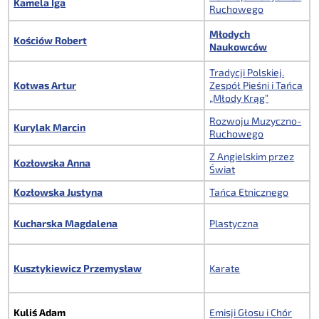
Kamela Iga
Ruchowego
Młodych
Kościów Robert
Naukowców
Tradycji Polskiej.
Kotwas Artur
Zespół Pieśni i Tańca
„Młody Krąg”
Rozwoju Muzyczno-
Kurylak Marcin
Ruchowego
Z Angielskim przez
Kozłowska Anna
Świat
Kozłowska Justyna
Tańca Etnicznego
Kucharska Magdalena
Plastyczna
Kusztykiewicz Przemysław
Karate
Kuliś Adam
Emisji Głosu i Chór