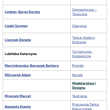
Gimnastyczno –
Lindner-Baran Dorota
Taneczna
Lipski Szymon
Gitarowa
Tańca i Kultury
Liszczak Donata
Etnicznej
Turystyczno-
Lubińska Katarzyna
Ekologiczna
Marcinkowska-Boruszak Barbara
Rytmiki
Milczarek Adam
Karate
Modelarstwa i
Designu
Mroczek Marcel
Teatralna
Pracownia Tańca
Naumets Ksenia
Klasycznego