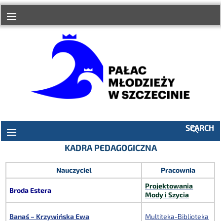
do
treści
SEARCH
KADRA PEDAGOGICZNA
Nauczyciel
Pracownia
Projektowania
Broda Estera
Mody i Szycia
Banaś – Krzywińska Ewa
Multiteka-Biblioteka