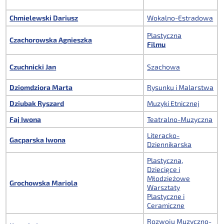
Chmielewski Dariusz
Wokalno-Estradowa
Plastyczna
Czachorowska Agnieszka
Filmu
Czuchnicki Jan
Szachowa
Dziomdziora Marta
Rysunku i Malarstwa
Dziubak Ryszard
Muzyki Etnicznej
Faj Iwona
Teatralno-Muzyczna
Literacko-
Gacparska Iwona
Dziennikarska
Plastyczna,
Dziecięce i
Młodzieżowe
Grochowska Mariola
Warsztaty
Plastyczne i
Ceramiczne
Rozwoju Muzyczno-