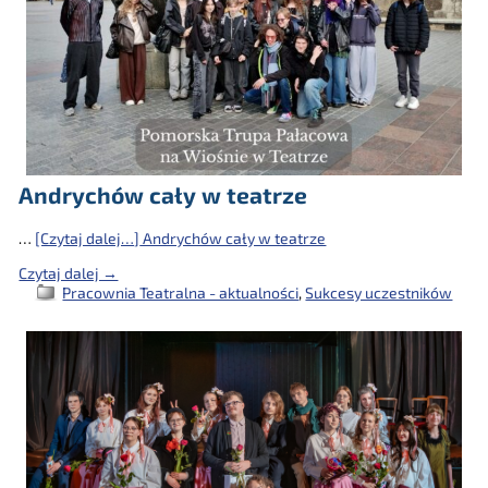
Andrychów cały w teatrze
…
[Czytaj dalej…]
Andrychów cały w teatrze
Czytaj dalej →
Pracownia Teatralna - aktualności
,
Sukcesy uczestników