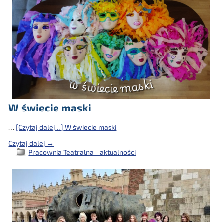
W świecie maski
…
[Czytaj dalej…]
W świecie maski
Czytaj dalej →
Pracownia Teatralna - aktualności