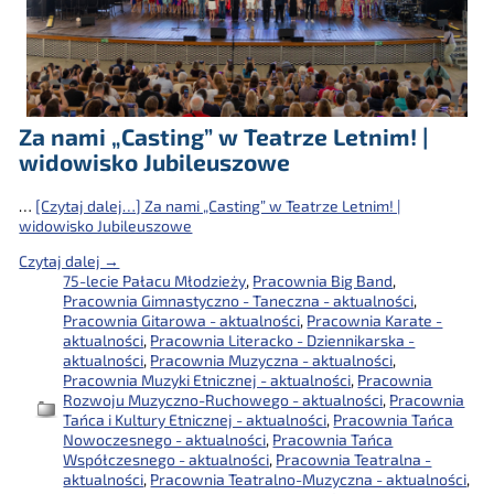
Za nami „Casting” w Teatrze Letnim! |
widowisko Jubileuszowe
…
[Czytaj dalej…]
Za nami „Casting” w Teatrze Letnim! |
widowisko Jubileuszowe
Czytaj dalej →
75-lecie Pałacu Młodzieży
,
Pracownia Big Band
,
Pracownia Gimnastyczno - Taneczna - aktualności
,
Pracownia Gitarowa - aktualności
,
Pracownia Karate -
aktualności
,
Pracownia Literacko - Dziennikarska -
aktualności
,
Pracownia Muzyczna - aktualności
,
Pracownia Muzyki Etnicznej - aktualności
,
Pracownia
Rozwoju Muzyczno-Ruchowego - aktualności
,
Pracownia
Tańca i Kultury Etnicznej - aktualności
,
Pracownia Tańca
Nowoczesnego - aktualności
,
Pracownia Tańca
Współczesnego - aktualności
,
Pracownia Teatralna -
aktualności
,
Pracownia Teatralno-Muzyczna - aktualności
,