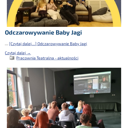
Odczarowywanie Baby Jagi
…
[Czytaj dalej…]
Odczarowywanie Baby Jagi
Czytaj dalej →
Pracownia Teatralna - aktualności