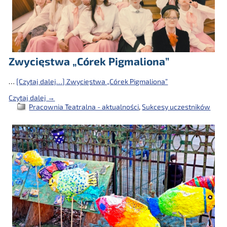
Zwycięstwa „Córek Pigmaliona”
…
[Czytaj dalej…]
Zwycięstwa „Córek Pigmaliona”
Czytaj dalej →
Pracownia Teatralna - aktualności
,
Sukcesy uczestników