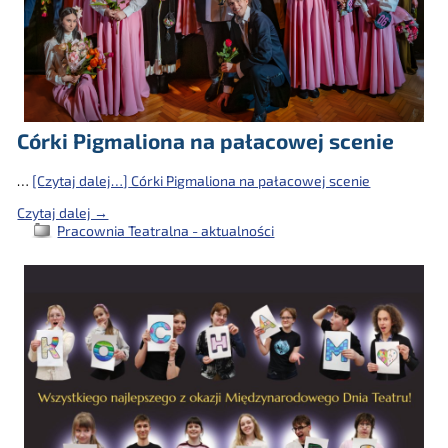
Córki Pigmaliona na pałacowej scenie
…
[Czytaj dalej…]
Córki Pigmaliona na pałacowej scenie
Czytaj dalej →
Pracownia Teatralna - aktualności