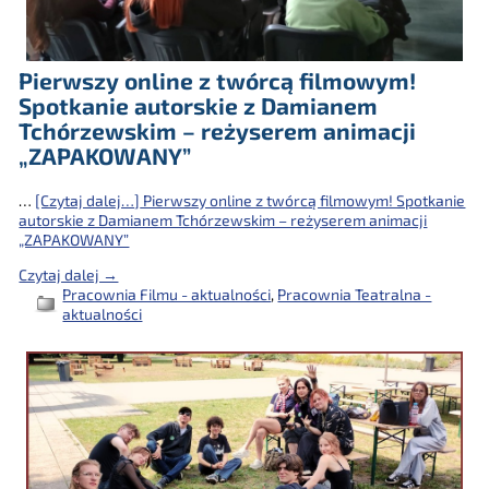
Pierwszy online z twórcą filmowym!
Spotkanie autorskie z Damianem
Tchórzewskim – reżyserem animacji
„ZAPAKOWANY”
…
[Czytaj dalej…]
Pierwszy online z twórcą filmowym! Spotkanie
autorskie z Damianem Tchórzewskim – reżyserem animacji
„ZAPAKOWANY”
Czytaj dalej →
Pracownia Filmu - aktualności
,
Pracownia Teatralna -
aktualności