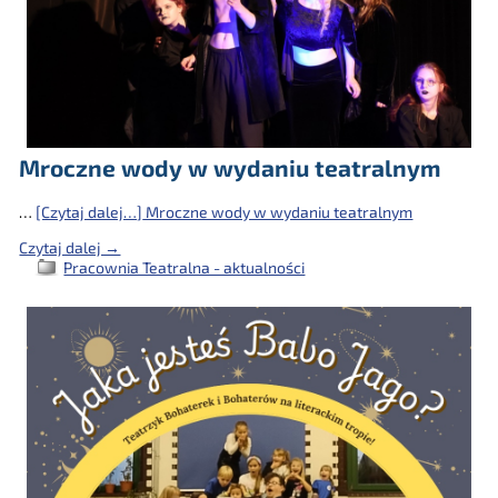
Mroczne wody w wydaniu teatralnym
…
[Czytaj dalej…]
Mroczne wody w wydaniu teatralnym
Czytaj dalej →
Pracownia Teatralna - aktualności