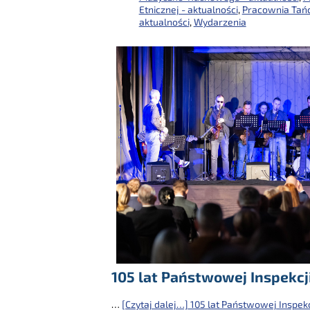
Etnicznej - aktualności
,
Pracownia Tań
aktualności
,
Wydarzenia
105 lat Państwowej Inspekcji
…
[Czytaj dalej…]
105 lat Państwowej Inspekc