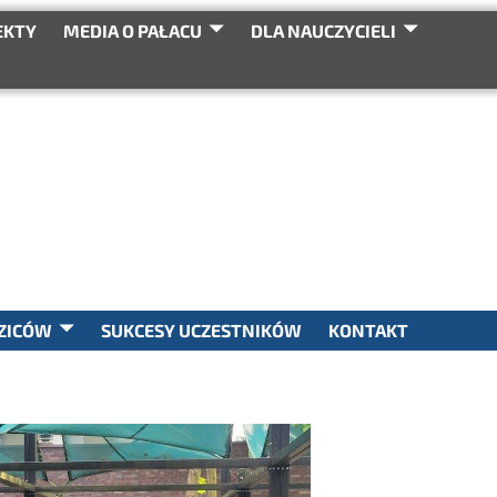
EKTY
MEDIA O PAŁACU
DLA NAUCZYCIELI
SEARCH
ZICÓW
SUKCESY UCZESTNIKÓW
KONTAKT