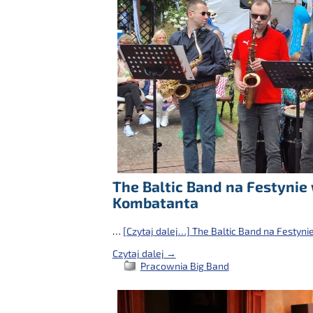
The Baltic Band na Festyni
Kombatanta
…
[Czytaj dalej…]
The Baltic Band na Festyn
Czytaj dalej →
Pracownia Big Band