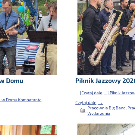
e w Domu
Piknik Jazzowy 202
…
[Czytaj dalej…]
Piknik Jazzo
ie w Domu Kombatanta
Czytaj dalej →
Pracownia Big Band
,
Pra
Wydarzenia