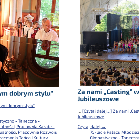
Za nami „Casting” w
rym dobrym stylu”
Jubileuszowe
arym dobrym stylu”
…
[Czytaj dalej…]
Za nami „Cast
Jubileuszowe
tyczno - Taneczna -
alności
,
Pracownia Karate -
Czytaj dalej →
ualności
,
Pracownia Rozwoju
75-lecie Pałacu Młodzie
racownia Tańca i Kultury
Gimnastyczno - Taneczna