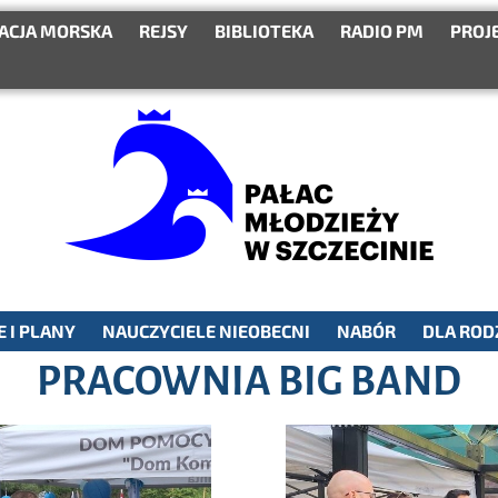
ACJA MORSKA
REJSY
BIBLIOTEKA
RADIO PM
PROJ
 I PLANY
NAUCZYCIELE NIEOBECNI
NABÓR
DLA ROD
PRACOWNIA BIG BAND