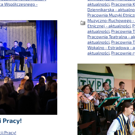
ca Współczesnego -
aktualności
,
Pracownia K
Dziennikarska - aktualno
Pracownia Muzyki Etniczn
Muzyczno-Ruchowego - 
Etnicznej - aktualności
,
P
aktualności
,
Pracownia T
Pracownia Teatralna - a
aktualności
,
Pracownia Tr
Wokalno - Estradowa - a
aktualności
,
Pracownie r
 Pracy!
ji Pracy!