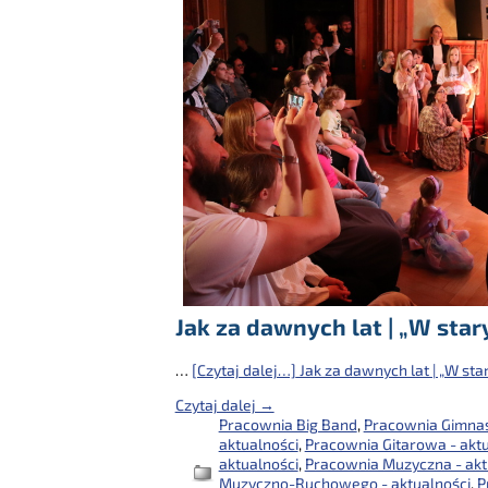
Jak za dawnych lat | „W sta
…
[Czytaj dalej…]
Jak za dawnych lat | „W st
Czytaj dalej →
Pracownia Big Band
,
Pracownia Gimnas
aktualności
,
Pracownia Gitarowa - aktu
aktualności
,
Pracownia Muzyczna - akt
Muzyczno-Ruchowego - aktualności
,
P