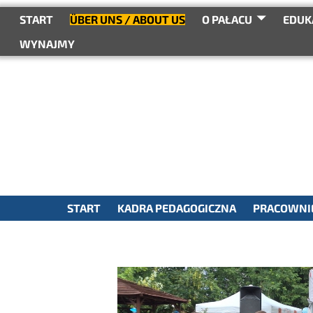
do
treści
START
ÜBER UNS / ABOUT US
O PAŁACU
EDUK
WYNAJMY
START
KADRA PEDAGOGICZNA
PRACOWNIE