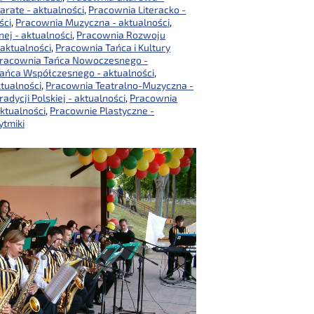
arate - aktualności
,
Pracownia Literacko -
ści
,
Pracownia Muzyczna - aktualności
,
ej - aktualności
,
Pracownia Rozwoju
aktualności
,
Pracownia Tańca i Kultury
racownia Tańca Nowoczesnego -
ańca Współczesnego - aktualności
,
ktualności
,
Pracownia Teatralno-Muzyczna -
adycji Polskiej - aktualności
,
Pracownia
ktualności
,
Pracownie Plastyczne -
ytmiki