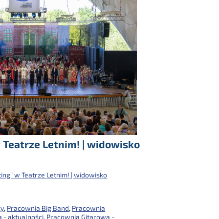
 Teatrze Letnim! | widowisko
ing” w Teatrze Letnim! | widowisko
ży
,
Pracownia Big Band
,
Pracownia
 - aktualności
,
Pracownia Gitarowa -