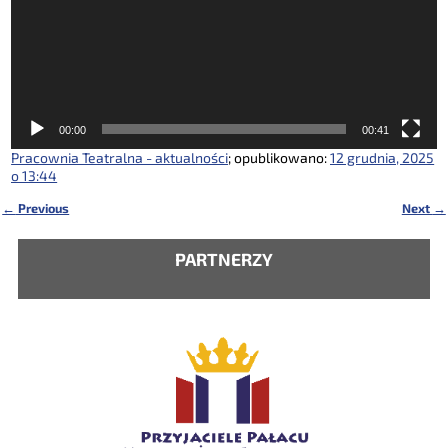
00:00
00:41
Pracownia Teatralna - aktualności
; opublikowano:
12 grudnia, 2025
o 13:44
←
Previous
Next
→
Nawigacja
PARTNERZY