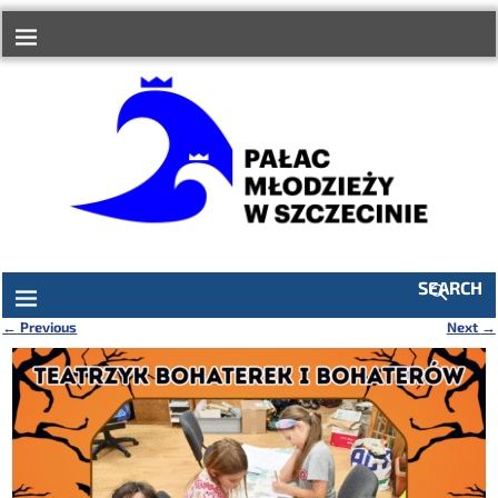
do
treści
SEARCH
←
Previous
Next
→
Nawigacja