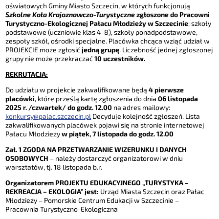
oświatowych Gminy Miasto Szczecin, w których funkcjonują
Szkolne Koła Krajoznawczo-Turystyczne
zgłoszone do Pracowni
Turystyczno-Ekologicznej Pałacu Młodzieży w Szczecinie
: szkoły
podstawowe (uczniowie klas 4-8), szkoły ponadpodstawowe,
zespoły szkół, ośrodki specjalne. Placówka chcąca wziąć udział w
PROJEKCIE może zgłosić
jedną grupę
. Liczebność jednej zgłoszonej
grupy nie może przekraczać
10 uczestników.
REKRUTACJA:
Do udziału w projekcie zakwalifikowane będą
4 pierwsze
placówki
, które prześlą kartę zgłoszenia do dnia
06 listopada
2025 r. /czwartek/ do godz. 12.00
na adres mailowy:
konkursy@palac.szczecin.pl
Decyduje kolejność zgłoszeń. Lista
zakwalifikowanych placówek pojawi się na stronie internetowej
Pałacu Młodzieży
w piątek, 7 listopada do godz. 12.00
Zał. 1 ZGODA NA PRZETWARZANIE WIZERUNKU I DANYCH
OSOBOWYCH
– należy dostarczyć organizatorowi w dniu
warsztatów, tj. 18 listopada b.r.
Organizatorem PROJEKTU EDUKACYJNEGO „TURYSTYKA –
REKREACJA – EKOLOGIA” jest:
Urząd Miasta Szczecin oraz Pałac
Młodzieży – Pomorskie Centrum Edukacji w Szczecinie –
Pracownia Turystyczno-Ekologiczna