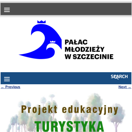
do
treści
SEARCH
←
Previous
Next
→
Nawigacja