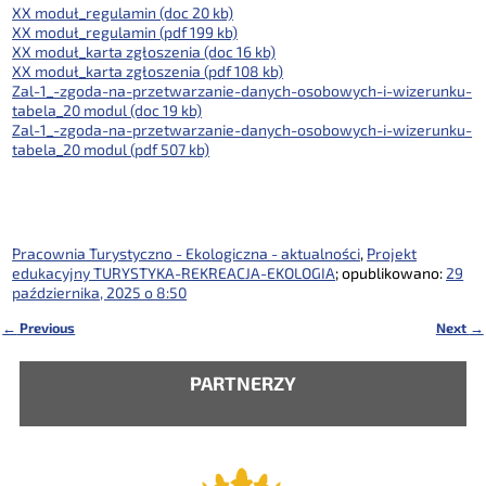
XX moduł_regulamin (doc 20 kb)
XX moduł_regulamin (pdf 199 kb)
XX moduł_karta zgłoszenia (doc 16 kb)
XX moduł_karta zgłoszenia (pdf 108 kb)
Zal-1_-zgoda-na-przetwarzanie-danych-osobowych-i-wizerunku-
tabela_20 modul (doc 19 kb)
Zal-1_-zgoda-na-przetwarzanie-danych-osobowych-i-wizerunku-
tabela_20 modul (pdf 507 kb)
Pracownia Turystyczno - Ekologiczna - aktualności
,
Projekt
edukacyjny TURYSTYKA-REKREACJA-EKOLOGIA
; opublikowano:
29
października, 2025 o 8:50
←
Previous
Next
→
Nawigacja
PARTNERZY