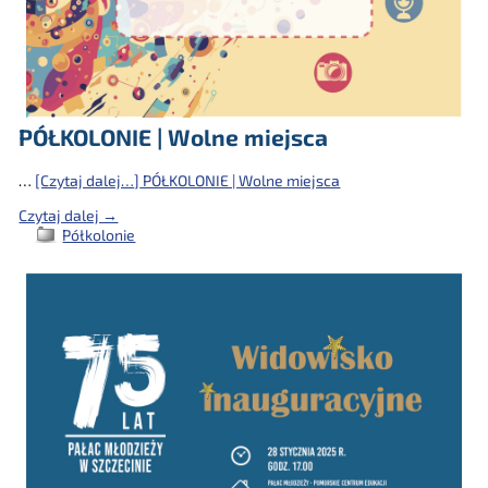
PÓŁKOLONIE | Wolne miejsca
…
[Czytaj dalej…]
PÓŁKOLONIE | Wolne miejsca
Czytaj dalej →
Półkolonie