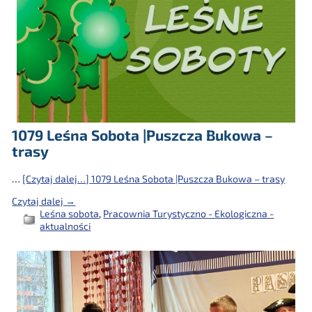
1079 Leśna Sobota |Puszcza Bukowa –
trasy
…
[Czytaj dalej…]
1079 Leśna Sobota |Puszcza Bukowa – trasy
Czytaj dalej →
Leśna sobota
,
Pracownia Turystyczno - Ekologiczna -
aktualności