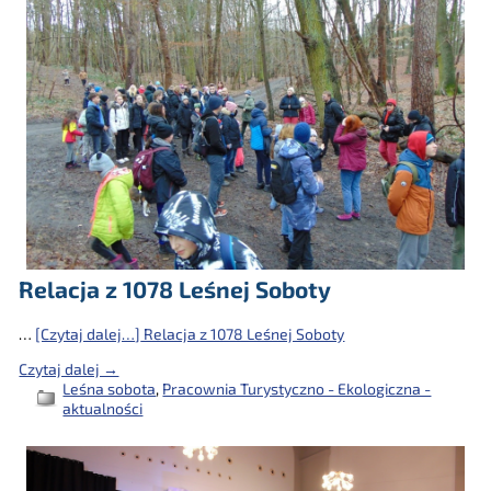
Relacja z 1078 Leśnej Soboty
…
[Czytaj dalej…]
Relacja z 1078 Leśnej Soboty
Czytaj dalej →
Leśna sobota
,
Pracownia Turystyczno - Ekologiczna -
aktualności