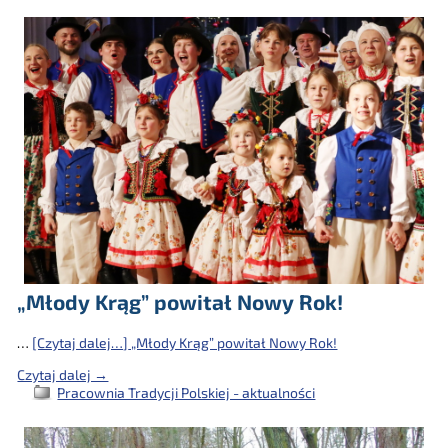
„Młody Krąg” powitał Nowy Rok!
…
[Czytaj dalej…]
„Młody Krąg” powitał Nowy Rok!
Czytaj dalej →
Pracownia Tradycji Polskiej - aktualności