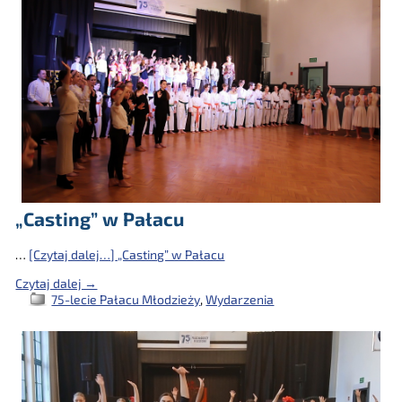
„Casting” w Pałacu
…
[Czytaj dalej…]
„Casting” w Pałacu
Czytaj dalej →
75-lecie Pałacu Młodzieży
,
Wydarzenia