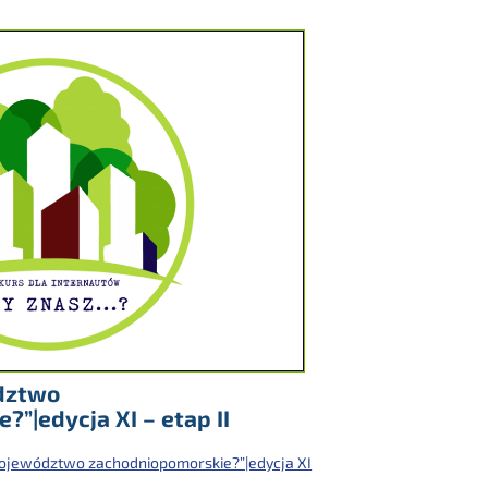
dztwo
”|edycja XI – etap II
ojewództwo zachodniopomorskie?”|edycja XI