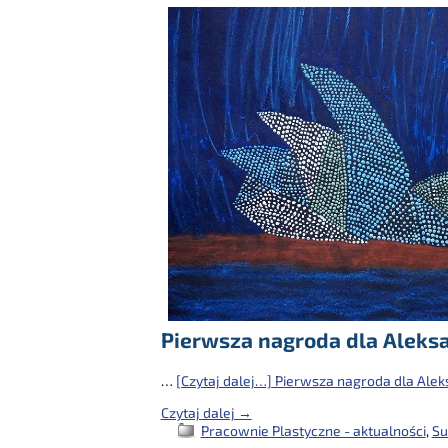
Pierwsza nagroda dla Aleks
…
[Czytaj dalej…]
Pierwsza nagroda dla Alek
Czytaj dalej →
Pracownie Plastyczne - aktualności
,
Su