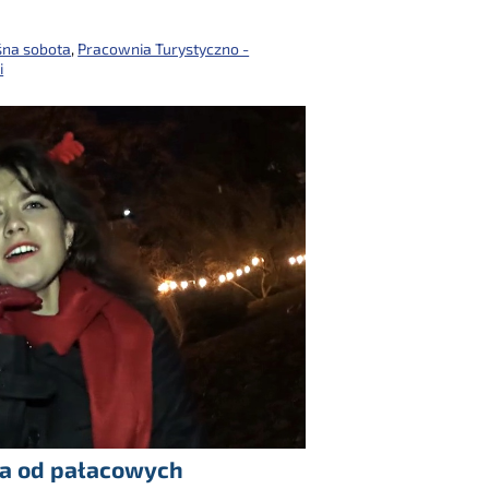
śna sobota
,
Pracownia Turystyczno -
i
ia od pałacowych