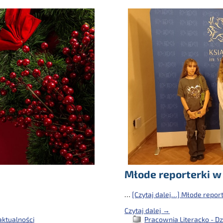
Młode reporterki w
…
[Czytaj dalej…]
Młode report
Czytaj dalej →
Pracownia Literacko - Dz
aktualności