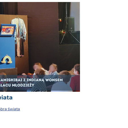
wiata
obra świata