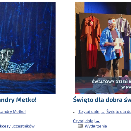
Święto dla dobra ś
andry Metko!
…
[Czytaj dalej…]
Święto dla d
sandry Metko!
Czytaj dalej →
Wydarzenia
kcesy uczestników