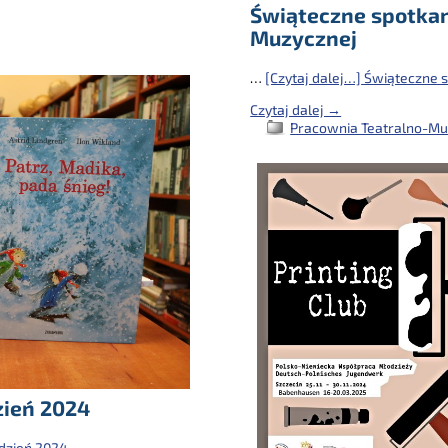
Świąteczne spotkan
Muzycznej
…
[Czytaj dalej…]
Świąteczne s
Czytaj dalej →
Pracownia Teatralno-Muz
zień 2024
dzień 2024