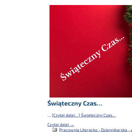
Świąteczny Czas…
…
[Czytaj dalej…]
Świąteczny Czas…
Czytaj dalej →
Pracownia Literacko - Dziennikarska - 