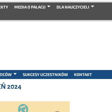
EKTY
MEDIA O PAŁACU
DLA NAUCZYCIELI
SEARCH
ZICÓW
SUKCESY UCZESTNIKÓW
KONTAKT
Ń 2024