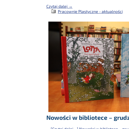
Czytaj dalej →
Pracownie Plastyczne - aktualności
Nowości w bibliotece – grud
…
[Czytaj dalej…]
Nowości w bibliotece – gru