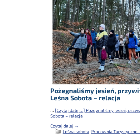
Pożegnaliśmy jesień, przywit
Leśna Sobota – relacja
…
[Czytaj dalej…]
Pożegnaliśmy jesień, przywi
Sobota – relacja
Czytaj dalej →
Leśna sobota
,
Pracownia Turystyczno -