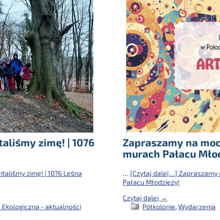
Zapraszamy na moc
aliśmy zimę! | 1076
murach Pałacu Mło
…
[Czytaj dalej…]
Zapraszamy 
taliśmy zimę! | 1076 Leśna
Pałacu Młodzieży!
Czytaj dalej →
Półkolonie
,
Wydarzenia
 Ekologiczna - aktualności