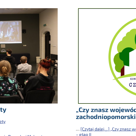
ty
„Czy znasz wojewó
zachodniopomorskie?
ety
…
[Czytaj dalej…]
„Czy znasz w
– etap II