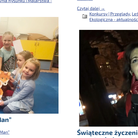
nia Rysunku i Malarstwa -
Czytaj dalej →
Konkursy | Przeglądy
,
Le
Ekologiczna - aktualnośc
Man”
Świąteczne życzen
 Man”