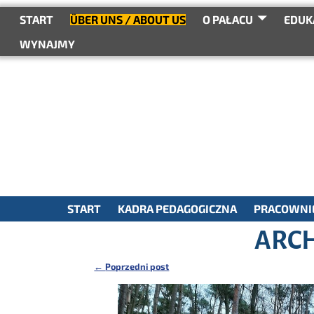
do
treści
START
ÜBER UNS / ABOUT US
O PAŁACU
EDUK
WYNAJMY
START
KADRA PEDAGOGICZNA
PRACOWNIE
ARCH
←
Poprzedni post
Nawigacja