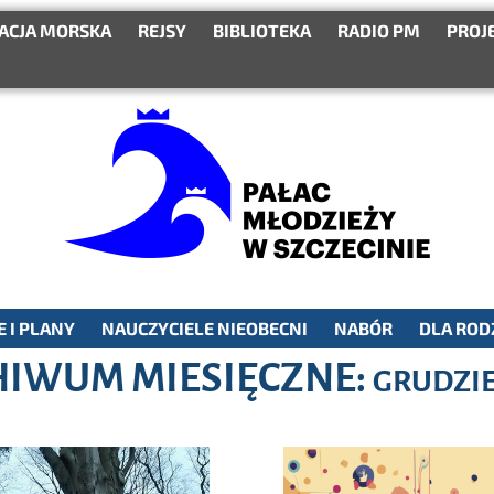
ACJA MORSKA
REJSY
BIBLIOTEKA
RADIO PM
PROJ
 I PLANY
NAUCZYCIELE NIEOBECNI
NABÓR
DLA ROD
IWUM MIESIĘCZNE:
GRUDZIE