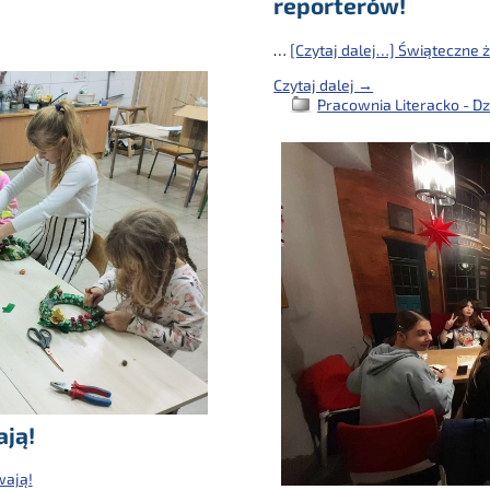
reporterów!
…
[Czytaj dalej…]
Świąteczne ż
Czytaj dalej →
Pracownia Literacko - Dz
ją!
wają!