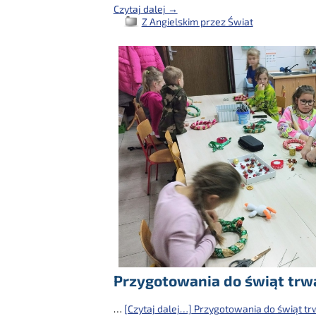
Czytaj dalej →
Z Angielskim przez Świat
Przygotowania do świąt trwa
…
[Czytaj dalej…]
Przygotowania do świąt tr