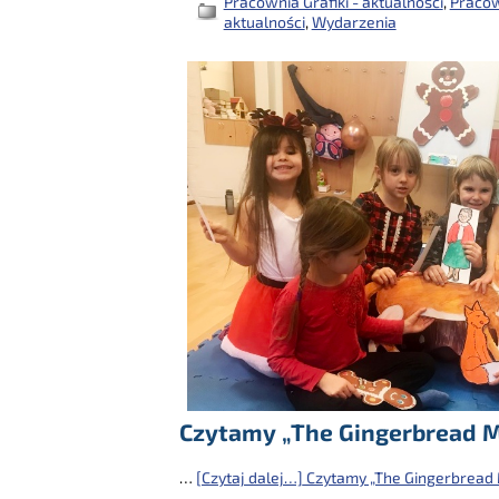
Pracownia Grafiki - aktualności
,
Pracow
aktualności
,
Wydarzenia
Czytamy „The Gingerbread 
…
[Czytaj dalej…]
Czytamy „The Gingerbread