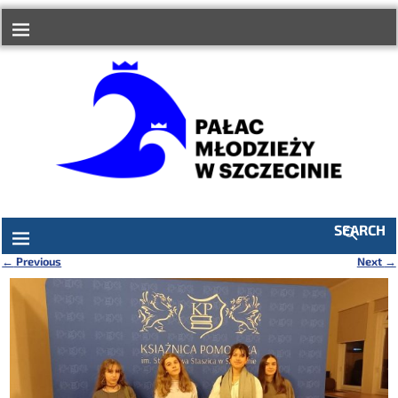
do
treści
SEARCH
←
Previous
Next
→
Nawigacja