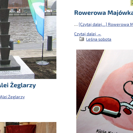
Rowerowa Majówka 
…
[Czytaj dalej…]
Rowerowa Ma
Czytaj dalej →
Leśna sobota
lei Żeglarzy
Alei Żeglarzy