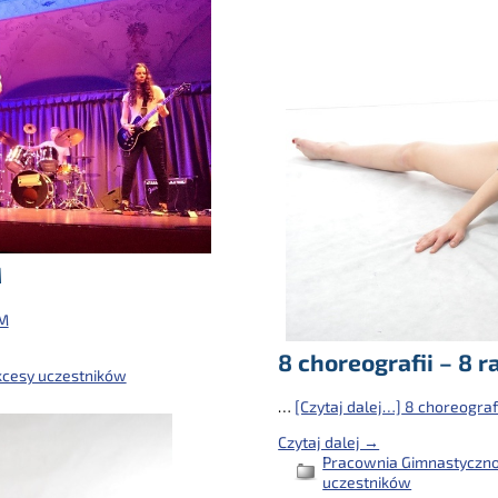
M
 M
8 choreografii – 8 
cesy uczestników
…
[Czytaj dalej…]
8 choreografi
Czytaj dalej →
Pracownia Gimnastyczno 
uczestników