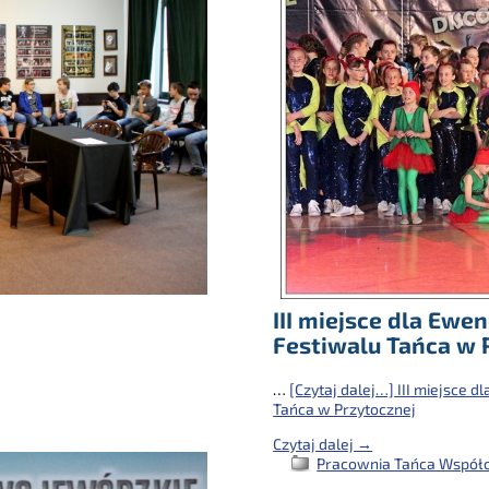
III miejsce dla Ewe
Festiwalu Tańca w 
…
[Czytaj dalej…]
III miejsce d
Tańca w Przytocznej
Czytaj dalej →
Pracownia Tańca Współc