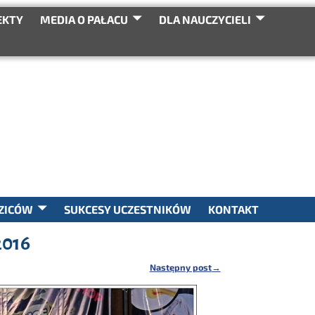
EKTY
MEDIA O PAŁACU
DLA NAUCZYCIELI
SEARCH
ZICÓW
SUKCESY UCZESTNIKÓW
KONTAKT
2016
Następny post
→