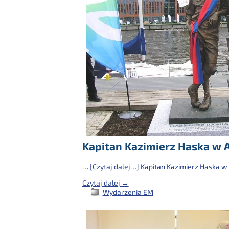
Kapitan Kazimierz Haska w A
…
[Czytaj dalej…]
Kapitan Kazimierz Haska w 
Czytaj dalej →
Wydarzenia EM