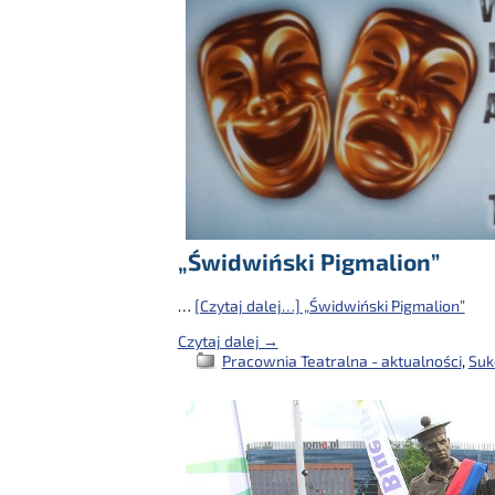
„Świdwiński Pigmalion”
…
[Czytaj dalej…]
„Świdwiński Pigmalion”
Czytaj dalej →
Pracownia Teatralna - aktualności
,
Suk