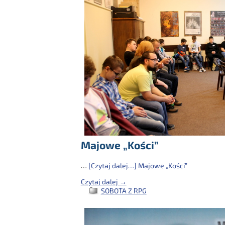
Majowe „Kości”
…
[Czytaj dalej…]
Majowe „Kości”
Czytaj dalej →
SOBOTA Z RPG