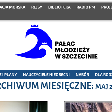
ACJA MORSKA
REJSY
BIBLIOTEKA
RADIO PM
PROJ
 I PLANY
NAUCZYCIELE NIEOBECNI
NABÓR
DLA ROD
CHIWUM MIESIĘCZNE:
MAJ 