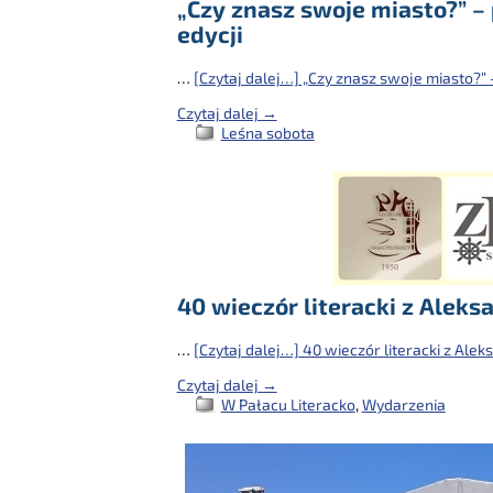
„Czy znasz swoje miasto?” –
edycji
…
[Czytaj dalej…]
„Czy znasz swoje miasto?” –
Czytaj dalej →
Leśna sobota
40 wieczór literacki z Ale
…
[Czytaj dalej…]
40 wieczór literacki z Al
Czytaj dalej →
W Pałacu Literacko
,
Wydarzenia