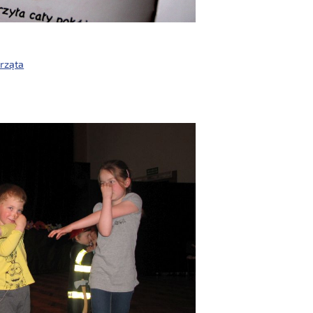
prząta