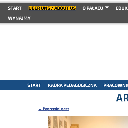
do
treści
START
ÜBER UNS / ABOUT US
O PAŁACU
EDUK
WYNAJMY
START
KADRA PEDAGOGICZNA
PRACOWNIE
AR
←
Poprzedni post
Nawigacja