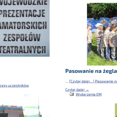
Pasowanie na żegla
…
[Czytaj dalej…]
Pasowanie na
cesy uczestników
Czytaj dalej →
Wydarzenia EM