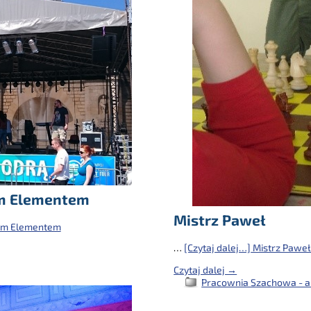
ym Elementem
Mistrz Paweł
wym Elementem
…
[Czytaj dalej…]
Mistrz Pawe
Czytaj dalej →
Pracownia Szachowa - a