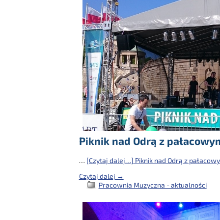
Piknik nad Odrą z pałacow
…
[Czytaj dalej…]
Piknik nad Odrą z pałaco
Czytaj dalej →
Pracownia Muzyczna - aktualności