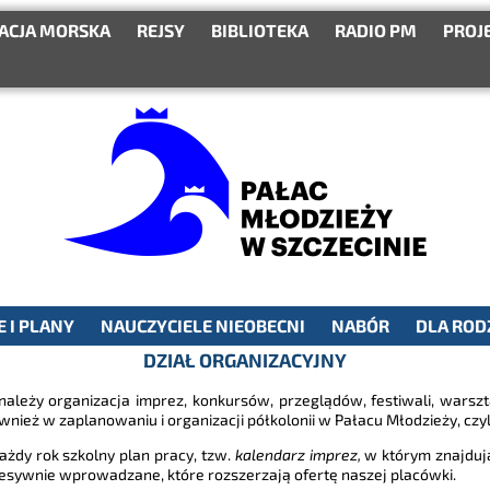
ACJA MORSKA
REJSY
BIBLIOTEKA
RADIO PM
PROJ
 I PLANY
NAUCZYCIELE NIEOBECNI
NABÓR
DLA ROD
DZIAŁ ORGANIZACYJNY
ależy organizacja imprez, konkursów, przeglądów, festiwali, wars
ież w zaplanowaniu i organizacji półkolonii w Pałacu Młodzieży, czyli 
każdy rok szkolny plan pracy, tzw.
kalendarz imprez,
w którym znajdują
cesywnie wprowadzane, które rozszerzają ofertę naszej placówki.