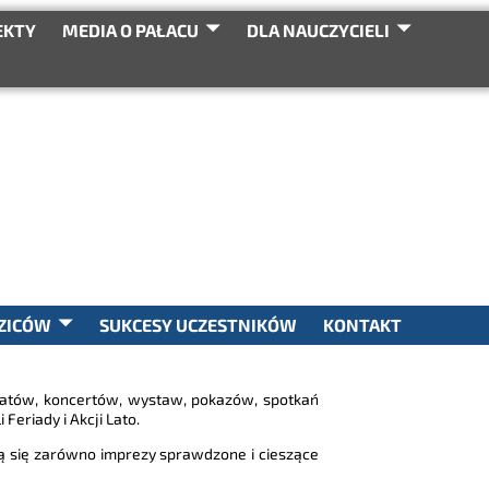
EKTY
MEDIA O PAŁACU
DLA NAUCZYCIELI
SEARCH
ZICÓW
SUKCESY UCZESTNIKÓW
KONTAKT
ztatów, koncertów, wystaw, pokazów, spotkań
Feriady i Akcji Lato.
 się zarówno imprezy sprawdzone i cieszące