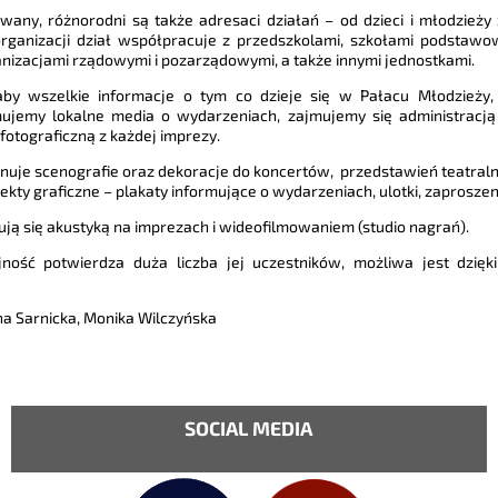
any, różnorodni są także adresaci działań – od dzieci i młodzieży
h organizacji dział współpracuje z przedszkolami, szkołami podsta
rganizacjami rządowymi i pozarządowymi, a także innymi jednostkami.
aby wszelkie informacje o tym co dzieje się w Pałacu Młodzieży,
jemy lokalne media o wydarzeniach, zajmujemy się administracją
otograficzną z każdej imprezy.
onuje scenografie oraz dekoracje do koncertów, przedstawień teatral
ekty graficzne – plakaty informujące o wydarzeniach, ulotki, zaproszen
ują się akustyką na imprezach i wideofilmowaniem (studio nagrań).
ność potwierdza duża liczba jej uczestników, możliwa jest dzięki
na Sarnicka, Monika Wilczyńska
SOCIAL MEDIA