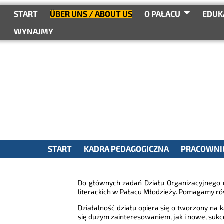
do
treści
START
ÜBER UNS / ABOUT US
O PAŁACU
EDUK
WYNAJMY
START
KADRA PEDAGOGICZNA
PRACOWNIE
Do głównych zadań Działu Organizacyjnego n
literackich w Pałacu Młodzieży. Pomagamy równ
Działalność działu opiera się o tworzony na 
się dużym zainteresowaniem, jak i nowe, suk