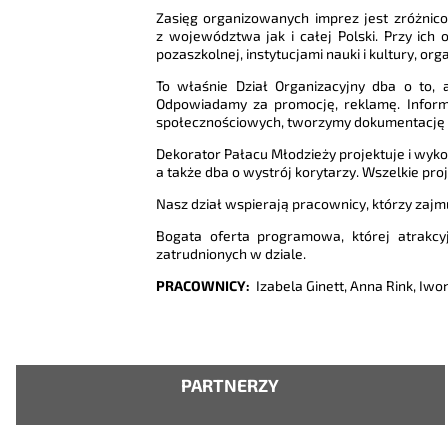
Zasięg organizowanych imprez jest zróżnicow
z województwa jak i całej Polski. Przy ic
pozaszkolnej, instytucjami nauki i kultury, o
To właśnie Dział Organizacyjny dba o to, 
Odpowiadamy za promocję, reklamę. Informu
społecznościowych, tworzymy dokumentację f
Dekorator Pałacu Młodzieży projektuje i wyk
a także dba o wystrój korytarzy. Wszelkie proj
Nasz dział wspierają pracownicy, którzy zajm
Bogata oferta programowa, której atrakcyj
zatrudnionych w dziale.
PRACOWNICY:
Izabela Ginett, Anna Rink, Iwo
PARTNERZY