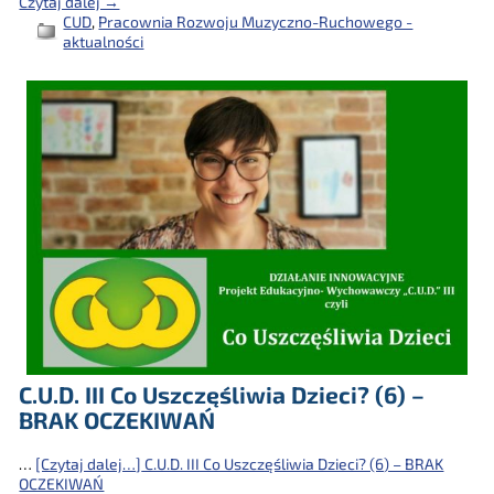
Czytaj dalej →
CUD
,
Pracownia Rozwoju Muzyczno-Ruchowego -
aktualności
C.U.D. III Co Uszczęśliwia Dzieci? (6) –
BRAK OCZEKIWAŃ
…
[Czytaj dalej…]
C.U.D. III Co Uszczęśliwia Dzieci? (6) – BRAK
OCZEKIWAŃ