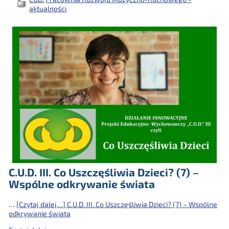
aktualności
C.U.D. III. Co Uszczęśliwia Dzieci? (7) –
Wspólne odkrywanie świata
…
[Czytaj dalej…]
C.U.D. III. Co Uszczęśliwia Dzieci? (7) – Wspólne
odkrywanie świata