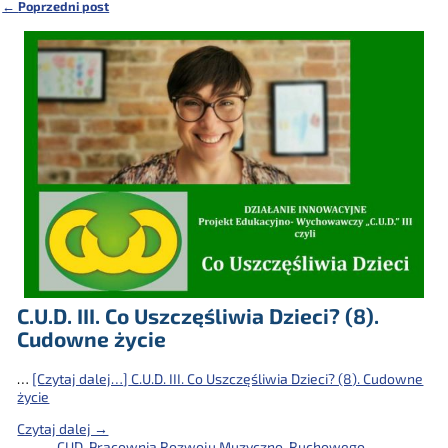
←
Poprzedni post
Nawigacja
C.U.D. III. Co Uszczęśliwia Dzieci? (8).
Cudowne życie
…
[Czytaj dalej…]
C.U.D. III. Co Uszczęśliwia Dzieci? (8). Cudowne
życie
Czytaj dalej →
CUD
,
Pracownia Rozwoju Muzyczno-Ruchowego -