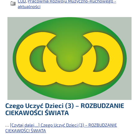
CUD
,
Pracownia Rozwoju Muzyczno-Ruchowego -
aktualności
Czego Uczyć Dzieci (3) – ROZBUDZANIE
CIEKAWOŚCI ŚWIATA
…
[Czytaj dalej…]
Czego Uczyć Dzieci (3) – ROZBUDZANIE
CIEKAWOŚCI ŚWIATA