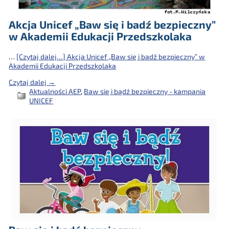
Akcja Unicef „Baw się i badź bezpieczny”
w Akademii Edukacji Przedszkolaka
…
[Czytaj dalej…]
Akcja Unicef „Baw się i badź bezpieczny” w
Akademii Edukacji Przedszkolaka
Czytaj dalej →
Aktualności AEP
,
Baw się i bądź bezpieczny - kampania
UNICEF