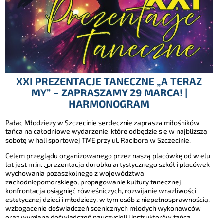
XXI PREZENTACJE TANECZNE „A TERAZ
MY” – ZAPRASZAMY 29 MARCA! |
HARMONOGRAM
Pałac Młodzieży w Szczecinie serdecznie zaprasza miłośników
tańca na całodniowe wydarzenie, które odbędzie się w najbliższą
sobotę w hali sportowej TME przy ul. Racibora w Szczecinie.
Celem przeglądu organizowanego przez naszą placówkę od wielu
lat jest m.in. :
prezentacja dorobku artystycznego szkół i placówek
wychowania pozaszkolnego z województwa
zachodniopomorskiego, propagowanie kultury tanecznej,
konfrontacja osiągnięć rówieśniczych, rozwijanie wrażliwości
estetycznej dzieci i młodzieży, w tym osób z niepełnosprawnością,
wzbogacenie doświadczeń scenicznych młodych wykonawców
oraz wymiana doświadczeń nauczycieli i instruktorów tańca.