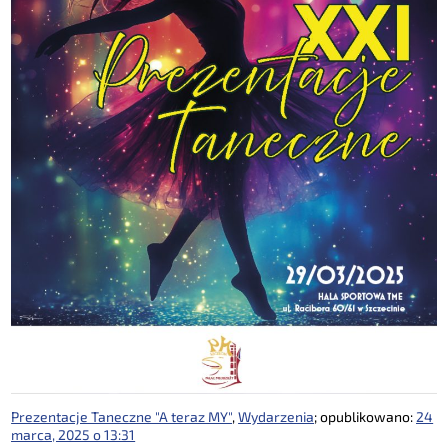
Prezentacje Taneczne "A teraz MY"
,
Wydarzenia
; opublikowano:
24
marca, 2025 o 13:31