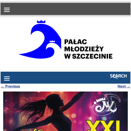
do
treści
SEARCH
←
Previous
Next
→
Nawigacja