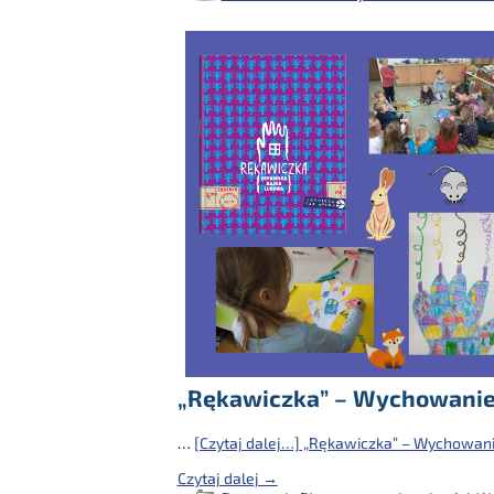
„Rękawiczka” – Wychowanie 
…
[Czytaj dalej…]
„Rękawiczka” – Wychowanie
Czytaj dalej →