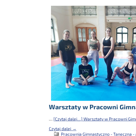
Warsztaty w Pracowni Gimn
…
[Czytaj dalej…]
Warsztaty w Pracowni Gim
Czytaj dalej →
Pracownia Gimnastyczno - Taneczna - 