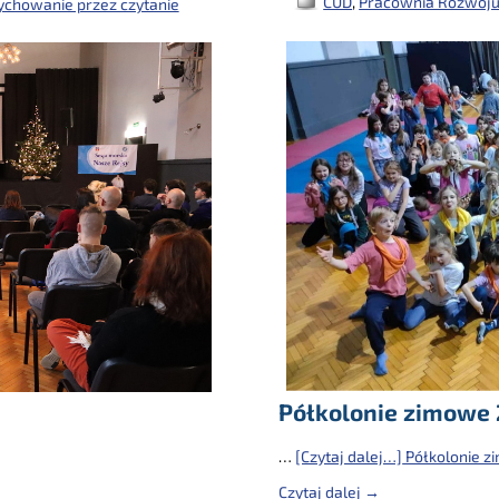
CUD
,
Pracownia Rozwoju
chowanie przez czytanie
Półkolonie zimowe 2
…
[Czytaj dalej…]
Półkolonie zi
Czytaj dalej →