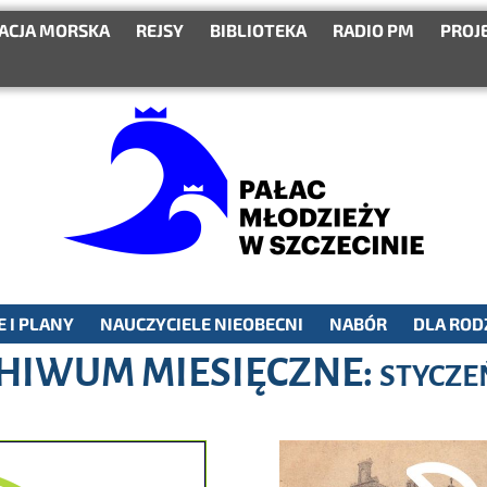
ACJA MORSKA
REJSY
BIBLIOTEKA
RADIO PM
PROJ
 I PLANY
NAUCZYCIELE NIEOBECNI
NABÓR
DLA ROD
HIWUM MIESIĘCZNE:
STYCZE