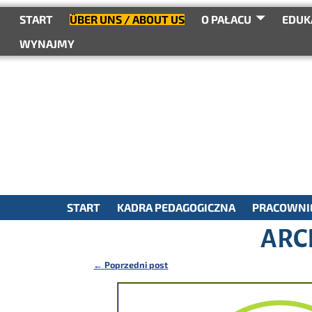
do
treści
START
ÜBER UNS / ABOUT US
O PAŁACU
EDUK
WYNAJMY
START
KADRA PEDAGOGICZNA
PRACOWNIE
ARC
←
Poprzedni post
Nawigacja