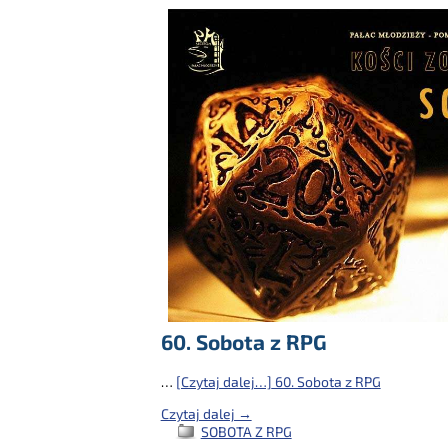
60. Sobota z RPG
…
[Czytaj dalej…]
60. Sobota z RPG
Czytaj dalej →
SOBOTA Z RPG