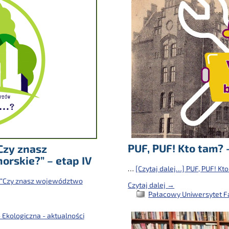
PUF, PUF! Kto tam? 
Czy znasz
rskie?” – etap IV
…
[Czytaj dalej…]
PUF, PUF! Kto
 “Czy znasz województwo
Czytaj dalej →
Pałacowy Uniwersytet F
 Ekologiczna - aktualności