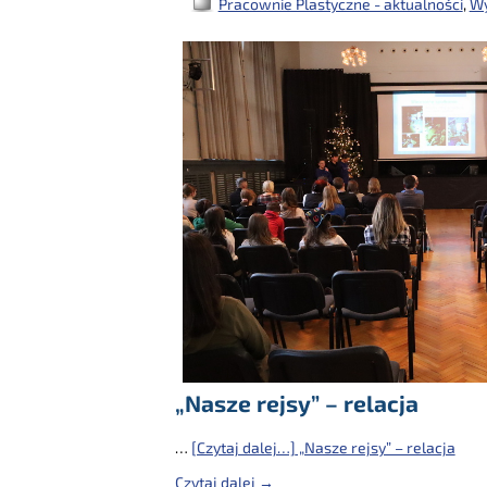
Pracownie Plastyczne - aktualności
,
Wy
„Nasze rejsy” – relacja
…
[Czytaj dalej…]
„Nasze rejsy” – relacja
Czytaj dalej →