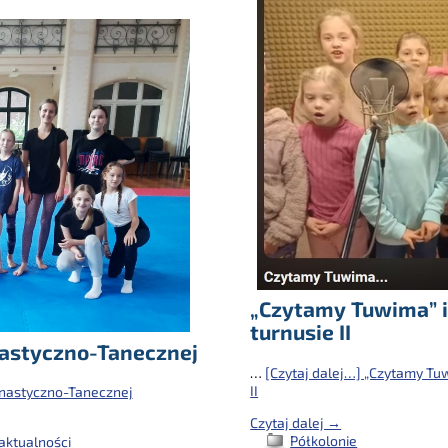
„Czytamy Tuwima” i
turnusie II
astyczno-Tanecznej
…
[Czytaj dalej…]
„Czytamy Tuwi
II
nastyczno-Tanecznej
Czytaj dalej →
Półkolonie
aktualności