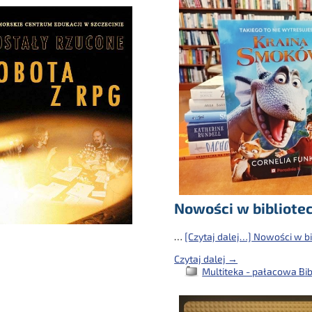
Nowości w bibliote
…
[Czytaj dalej…]
Nowości w bi
Czytaj dalej →
Multiteka - pałacowa Bib