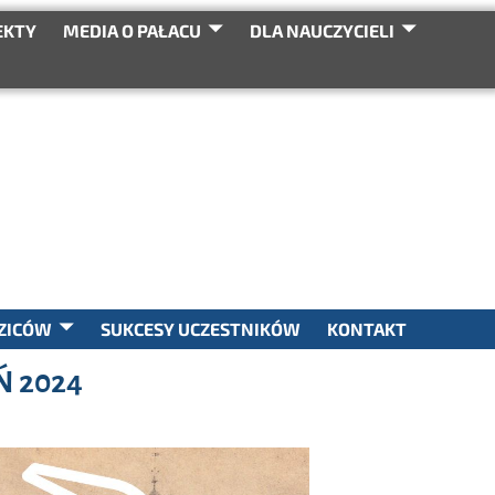
EKTY
MEDIA O PAŁACU
DLA NAUCZYCIELI
SEARCH
ZICÓW
SUKCESY UCZESTNIKÓW
KONTAKT
Ń 2024