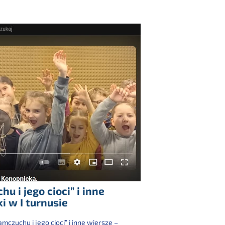
u i jego cioci” i inne
i w I turnusie
mczuchu i jego cioci” i inne wiersze –