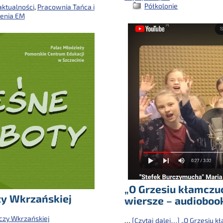
Półkolonie
aktualności
,
Pracownia Tańca i
enia EM
„O Grzesiu kłamczuch
zy Wkrzańskiej
wiersze – audiobook
czy Wkrzańskiej
…
[Czytaj dalej…]
„O Grzesiu kła