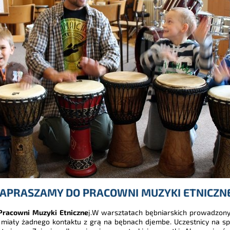
APRASZAMY DO PRACOWNI MUZYKI ETNICZN
Pracowni Muzyki Etniczne
j.W warsztatach bębniarskich prowadzony
ie miały żadnego kontaktu z grą na bębnach djembe. Uczestnicy na 