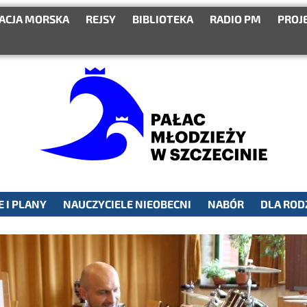
ACJA MORSKA
REJSY
BIBLIOTEKA
RADIO PM
PROJ
 I PLANY
NAUCZYCIELE NIEOBECNI
NABÓR
DLA ROD