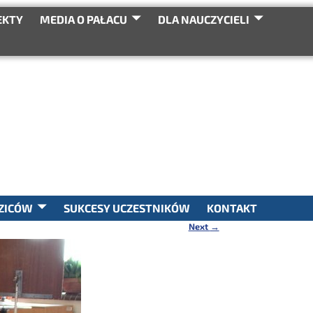
EKTY
MEDIA O PAŁACU
DLA NAUCZYCIELI
SEARCH
ZICÓW
SUKCESY UCZESTNIKÓW
KONTAKT
Next
→