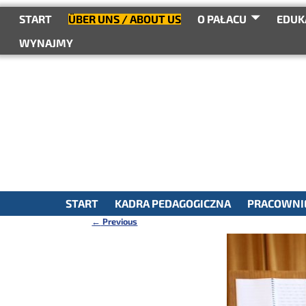
do
treści
START
ÜBER UNS / ABOUT US
O PAŁACU
EDUK
WYNAJMY
START
KADRA PEDAGOGICZNA
PRACOWNIE
←
Previous
Nawigacja