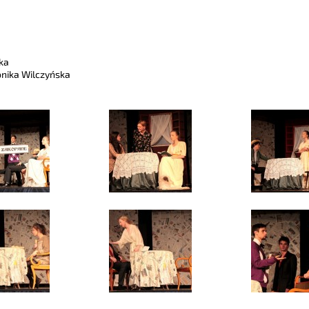
ka
onika Wilczyńska