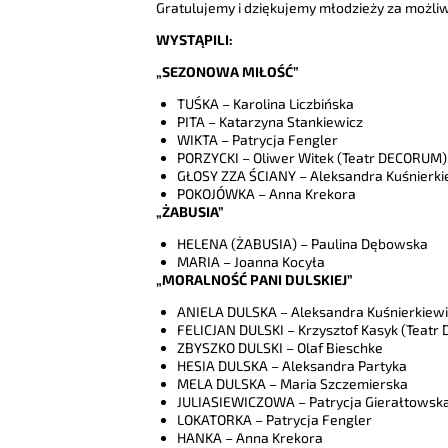
Gratulujemy i dziękujemy młodzieży za możli
WYSTĄPILI:
„SEZONOWA MIŁOŚĆ”
TUŚKA – Karolina Liczbińska
PITA – Katarzyna Stankiewicz
WIKTA – Patrycja Fengler
PORZYCKI – Oliwer Witek (Teatr DECORUM)
GŁOSY ZZA ŚCIANY – Aleksandra Kuśnierki
POKOJÓWKA – Anna Krekora
„ŻABUSIA”
HELENA (ŻABUSIA) – Paulina Dębowska
MARIA – Joanna Kocyła
„MORALNOŚĆ PANI DULSKIEJ”
ANIELA DULSKA – Aleksandra Kuśnierkiew
FELICJAN DULSKI – Krzysztof Kasyk (Teat
ZBYSZKO DULSKI – Olaf Bieschke
HESIA DULSKA – Aleksandra Partyka
MELA DULSKA – Maria Szczemierska
JULIASIEWICZOWA – Patrycja Gierałtowsk
LOKATORKA – Patrycja Fengler
HANKA – Anna Krekora