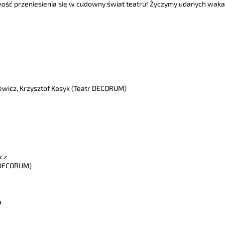
wość przeniesienia się w cudowny świat teatru! Życzymy udanych wakac
ewicz, Krzysztof Kasyk (Teatr DECORUM)
icz
r DECORUM)
a