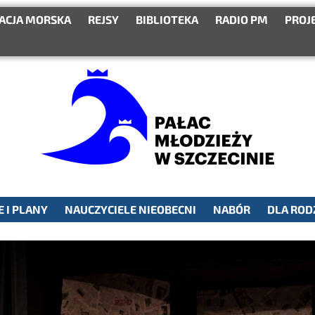
ACJA MORSKA
REJSY
BIBLIOTEKA
RADIO PM
PROJ
 I PLANY
NAUCZYCIELE NIEOBECNI
NABÓR
DLA ROD