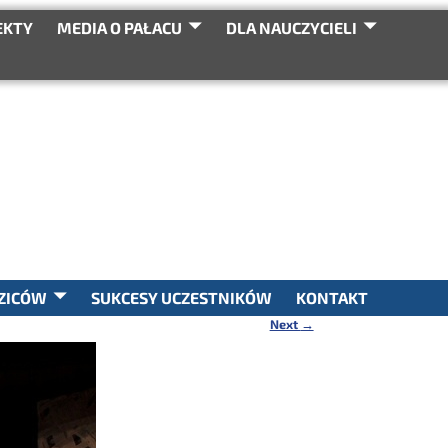
EKTY
MEDIA O PAŁACU
DLA NAUCZYCIELI
SEARCH
ZICÓW
SUKCESY UCZESTNIKÓW
KONTAKT
Next
→