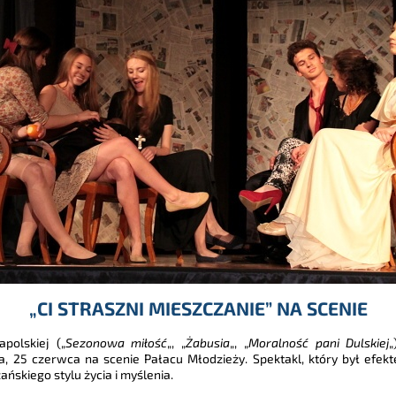
„CI STRASZNI MIESZCZANIE” NA SCENIE
apolskiej („
Sezonowa miłość
„, „
Żabusia
„, „
Moralność pani Dulskiej
„
, 25 czerwca na scenie Pałacu Młodzieży. Spektakl, który był efek
ańskiego stylu życia i myślenia.