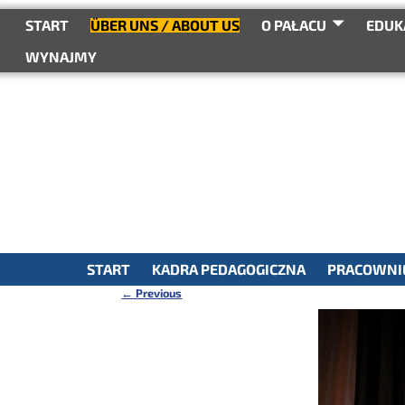
do
treści
START
ÜBER UNS / ABOUT US
O PAŁACU
EDUK
WYNAJMY
START
KADRA PEDAGOGICZNA
PRACOWNIE
←
Previous
Nawigacja