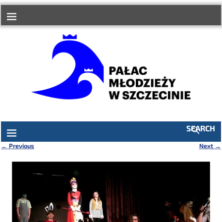
do
treści
SEARCH
←
Previous
Next
→
Nawigacja