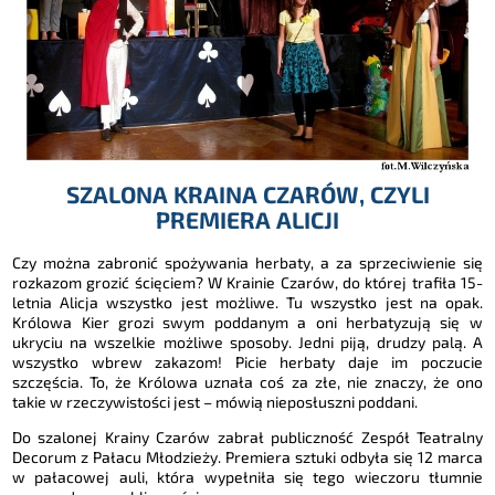
SZALONA KRAINA CZARÓW, CZYLI
PREMIERA ALICJI
Czy można zabronić spożywania herbaty, a za sprzeciwienie się
rozkazom grozić ścięciem? W Krainie Czarów, do której trafiła 15-
letnia Alicja wszystko jest możliwe. Tu wszystko jest na opak.
Królowa Kier grozi swym poddanym a oni herbatyzują się w
ukryciu na wszelkie możliwe sposoby. Jedni piją, drudzy palą. A
wszystko wbrew zakazom! Picie herbaty daje im poczucie
szczęścia. To, że Królowa uznała coś za złe, nie znaczy, że ono
takie w rzeczywistości jest – mówią nieposłuszni poddani.
Do szalonej Krainy Czarów zabrał publiczność Zespół Teatralny
Decorum z Pałacu Młodzieży. Premiera sztuki odbyła się 12 marca
w pałacowej auli, która wypełniła się tego wieczoru tłumnie