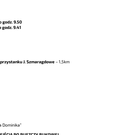
13
o godz. 9.50
 godz. 9.41
do przystanku J. Szmaragdowe
– 1,5km
a Dominika”
EJŚCIA PO PUSZCZY BUKOWEJ