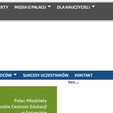
EKTY
MEDIA O PAŁACU
DLA NAUCZYCIELI
SEARCH
ZICÓW
SUKCESY UCZESTNIKÓW
KONTAKT
Next
→