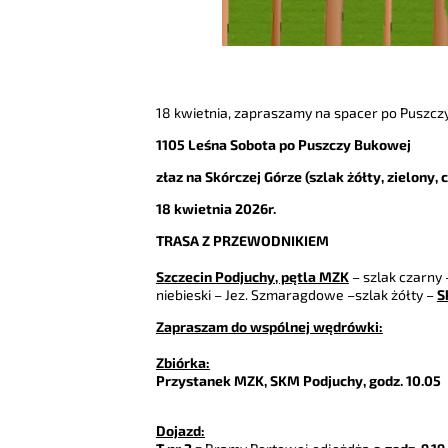
18 kwietnia, zapraszamy na spacer po Puszczy
1105 Leśna Sobota po Puszczy Bukowej
złaz na Skórczej Górze (szlak żółty, zielony, 
18 kwietnia 2026r.
TRASA Z PRZEWODNIKIEM
Szczecin Podjuchy, pętla MZK
– szlak czarny 
niebieski – Jez. Szmaragdowe –szlak żółty –
S
Zapraszam do wspólnej wędrówki:
Zbiórka:
Przystanek MZK, SKM Podjuchy, godz. 10.05
Dojazd: