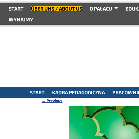
do
treści
START
ÜBER UNS / ABOUT US
O PAŁACU
EDUK
WYNAJMY
START
KADRA PEDAGOGICZNA
PRACOWNIE
←
Previous
Nawigacja