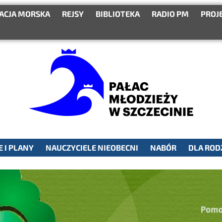
ACJA MORSKA
REJSY
BIBLIOTEKA
RADIO PM
PROJ
 I PLANY
NAUCZYCIELE NIEOBECNI
NABÓR
DLA ROD