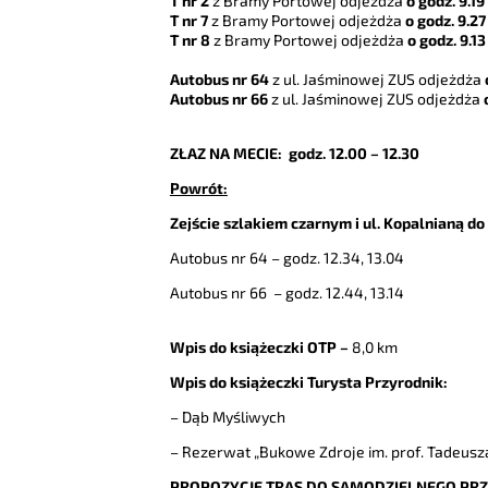
T nr 2
z Bramy Portowej odjeżdża
o godz. 9.19
T nr 7
z Bramy Portowej odjeżdża
o godz. 9.27
T nr 8
z Bramy Portowej odjeżdża
o godz. 9.
Autobus nr 64
z ul. Jaśminowej ZUS odjeżdża
Autobus nr 66
z ul. Jaśminowej ZUS odjeżdża
o
ZŁAZ NA MECIE: godz. 12.00 – 12.30
Powrót:
Zejście szlakiem czarnym i ul. Kopalnianą 
Autobus nr 64 – godz. 12.34, 13.04
Autobus nr 66 – godz. 12.44, 13.14
Wpis do książeczki OTP –
8,0 km
Wpis do książeczki Turysta Przyrodnik:
– Dąb Myśliwych
– Rezerwat „Bukowe Zdroje im. prof. Tadeusz
PROPOZYCJE TRAS DO SAMODZIELNEGO PRZ