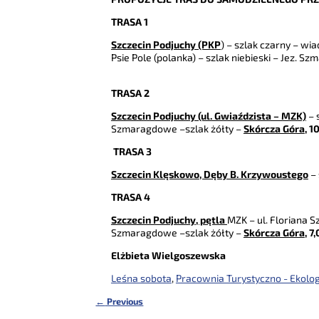
TRASA 1
Szczecin Podjuchy (PKP
) – szlak czarny – wi
Psie Pole (polanka) – szlak niebieski – Jez. S
TRASA 2
Szczecin Podjuchy (ul. Gwiaździsta – MZK)
– 
Szmaragdowe –szlak żółty –
Skórcza Góra
, 1
TRASA 3
Szczecin Klęskowo, Dęby B. Krzywoustego
– 
TRASA 4
Szczecin Podjuchy, pętla
MZK – ul. Floriana Sz
Szmaragdowe –szlak żółty –
Skórcza Góra
, 7
Elżbieta Wielgoszewska
Leśna sobota
,
Pracownia Turystyczno - Ekolog
←
Previous
Nawigacja