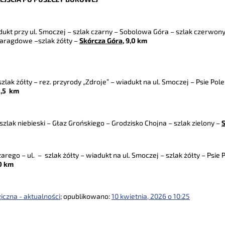
adukt przy ul. Smoczej – szlak czarny – Sobolowa Góra – szlak czerwony 
zmaragdowe –szlak żółty –
Skórcza Góra
, 9,0 km
szlak żółty – rez. przyrody „Zdroje” – wiadukt na ul. Smoczej – Psie Pole 
0,5 km
szlak niebieski – Głaz Grońskiego – Grodzisko Chojna – szlak zielony –
arego – ul. – szlak żółty – wiadukt na ul. Smoczej – szlak żółty – Psie P
,0 km
iczna - aktualności
; opublikowano:
10 kwietnia, 2026 o 10:25