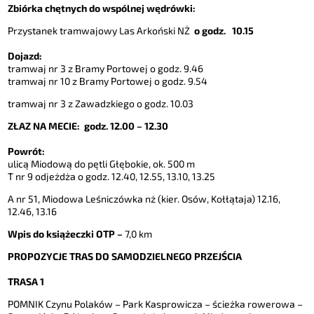
Zbiórka chętnych do wspólnej wędrówki:
Przystanek tramwajowy Las Arkoński NŻ
o godz. 10.15
Dojazd:
tramwaj nr 3 z Bramy Portowej o godz. 9.46
tramwaj nr 10 z Bramy Portowej o godz. 9.54
tramwaj nr 3 z Zawadzkiego o godz. 10.03
ZŁAZ NA MECIE: godz. 12.00 – 12.30
Powrót:
ulicą Miodową do pętli Głębokie, ok. 500 m
T nr 9 odjeżdża o godz. 12.40, 12.55, 13.10, 13.25
A nr 51, Miodowa Leśniczówka nż (kier. Osów, Kołłątaja) 12.16,
12.46, 13.16
Wpis do książeczki OTP –
7,0 km
PROPOZYCJE TRAS DO SAMODZIELNEGO PRZEJŚCIA
TRASA 1
POMNIK Czynu Polaków – Park Kasprowicza – ścieżka rowerowa –