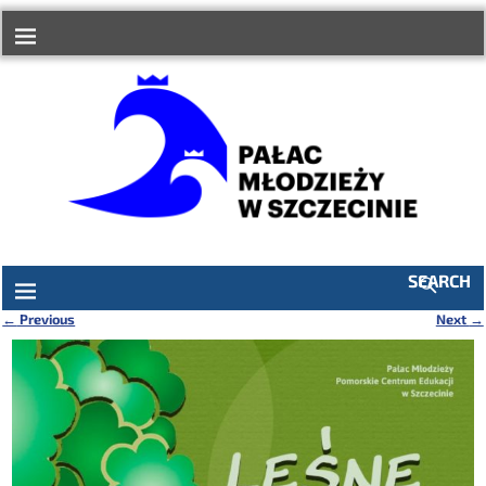
do
treści
SEARCH
←
Previous
Next
→
Nawigacja