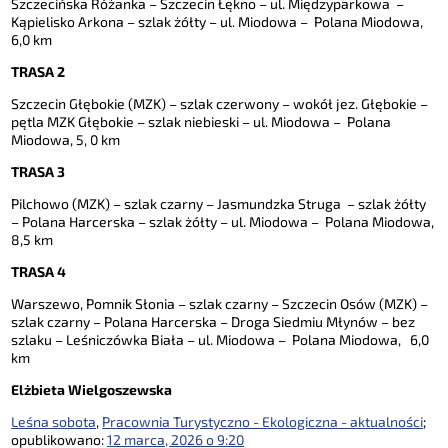
Szczecińska Różanka – Szczecin Łękno – ul. Międzyparkowa –
Kąpielisko Arkona – szlak żółty – ul. Miodowa – Polana Miodowa,
6,0 km
TRASA 2
Szczecin Głębokie (MZK) – szlak czerwony – wokół jez. Głębokie –
pętla MZK Głębokie – szlak niebieski – ul. Miodowa – Polana
Miodowa, 5, 0 km
TRASA 3
Pilchowo (MZK) – szlak czarny – Jasmundzka Struga – szlak żółty
– Polana Harcerska – szlak żółty – ul. Miodowa – Polana Miodowa,
8,5 km
TRASA 4
Warszewo, Pomnik Słonia – szlak czarny – Szczecin Osów (MZK) –
szlak czarny – Polana Harcerska – Droga Siedmiu Młynów – bez
szlaku – Leśniczówka Biała – ul. Miodowa – Polana Miodowa, 6,0
km
Elżbieta Wielgoszewska
Leśna sobota
,
Pracownia Turystyczno - Ekologiczna - aktualności
;
opublikowano:
12 marca, 2026 o 9:20