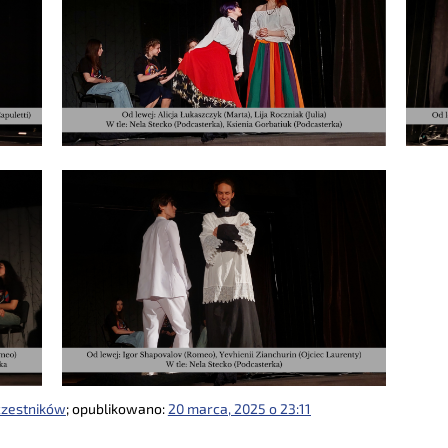
czestników
; opublikowano:
20 marca, 2025 o 23:11