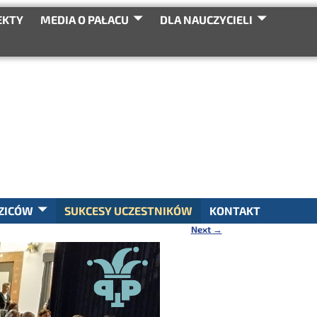
EKTY
MEDIA O PAŁACU
DLA NAUCZYCIELI
SEARCH
ZICÓW
SUKCESY UCZESTNIKÓW
KONTAKT
Next
→