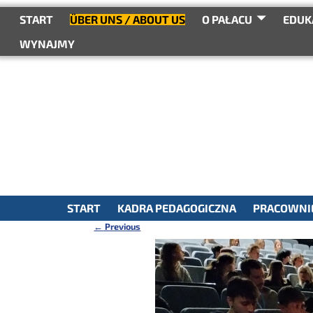
do
treści
START
ÜBER UNS / ABOUT US
O PAŁACU
EDUK
WYNAJMY
START
KADRA PEDAGOGICZNA
PRACOWNIE
←
Previous
Nawigacja