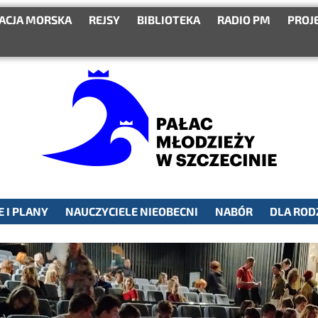
ACJA MORSKA
REJSY
BIBLIOTEKA
RADIO PM
PROJ
 I PLANY
NAUCZYCIELE NIEOBECNI
NABÓR
DLA ROD