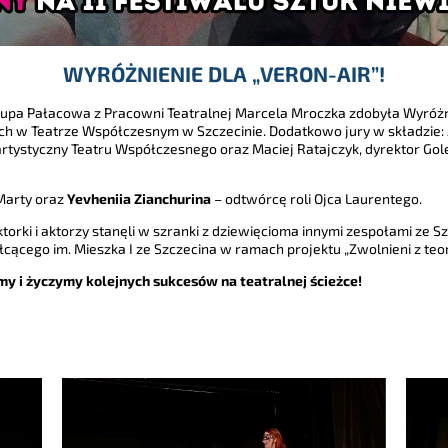
WYRÓŻNIENIE DLA „VERON-AIR”!
upa Pałacowa z Pracowni Teatralnej Marcela Mroczka zdobyła Wyróżnie
h w Teatrze Współczesnym w Szczecinie. Dodatkowo jury w składzie: 
rtystyczny Teatru Współczesnego oraz Maciej Ratajczyk, dyrektor Go
 Marty oraz
Yevheniia Zianchurina
– odtwórcę roli Ojca Laurentego.
torki i aktorzy stanęli w szranki z dziewięcioma innymi zespołami ze S
łcącego im. Mieszka I ze Szczecina w ramach projektu „Zwolnieni z teori
y i życzymy kolejnych sukcesów na teatralnej ścieżce!