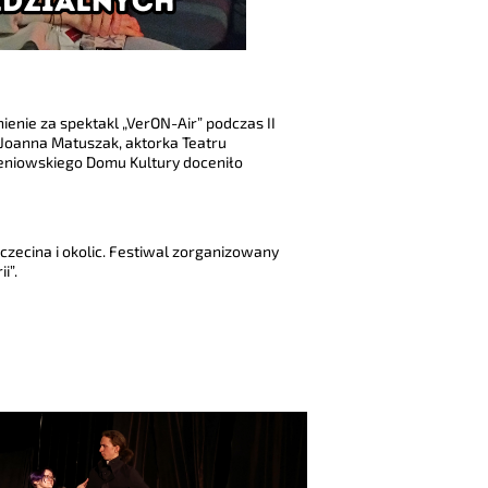
nie za spektakl „VerON-Air” podczas II
Joanna Matuszak, aktorka Teatru
leniowskiego Domu Kultury doceniło
zczecina i okolic. Festiwal zorganizowany
i”.