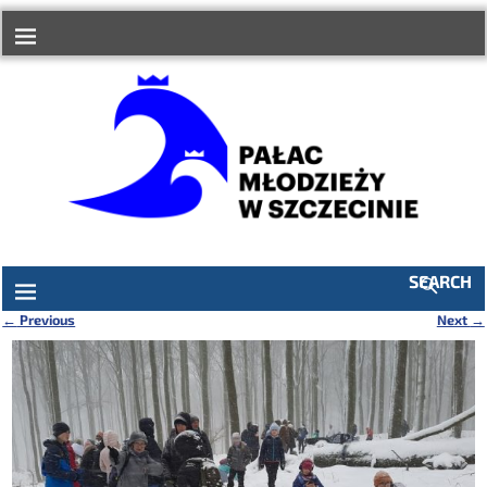
do
treści
SEARCH
←
Previous
Next
→
Nawigacja