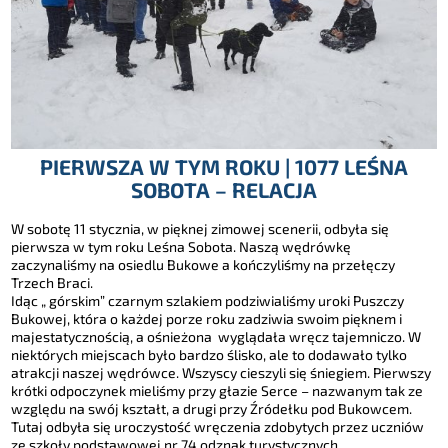
PIERWSZA W TYM ROKU | 1077 LEŚNA
SOBOTA – RELACJA
W sobotę 11 stycznia, w pięknej zimowej scenerii, odbyła się
pierwsza w tym roku Leśna Sobota. Naszą wędrówkę
zaczynaliśmy na osiedlu Bukowe a kończyliśmy na przełęczy
Trzech Braci.
Idąc „ górskim” czarnym szlakiem podziwialiśmy uroki Puszczy
Bukowej, która o każdej porze roku zadziwia swoim pięknem i
majestatycznością, a ośnieżona wyglądała wręcz tajemniczo. W
niektórych miejscach było bardzo ślisko, ale to dodawało tylko
atrakcji naszej wędrówce. Wszyscy cieszyli się śniegiem. Pierwszy
krótki odpoczynek mieliśmy przy głazie Serce – nazwanym tak ze
względu na swój kształt, a drugi przy Źródełku pod Bukowcem.
Tutaj odbyła się uroczystość wręczenia zdobytych przez uczniów
ze szkoły podstawowej nr 74 odznak turystycznych.