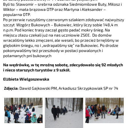
Byli to: Sławomir – srebrna odznaka Siedmiomilowe Buty, Miłosz i
Wiktor – mała brązowa OTP oraz Martyna i Aleksander –
popularna OTP.
Po przerwie ruszyliśmy czerwonym szlakiem zdobywać najwyższy
szczyt Wzgórz Bukowych – Bukowiec, który liczy sobie 148,4 m
n.p.m. Pod koniec trasy zaczął gęsto padać mokry śnieg. Na
miejscu złazu czekali już na nas uczniowie ZSEE. Do domów
wracaliśmy lekko zmęczeni, ale weseli, bo przecież brnęliśmy w
głębokim śniegu, no i „wdrapaliśmy się” na Bukowiec. Po drodze
pokonywaliśmy też przeszkody w postaci powalonych i
połamanych pni bukowych
Na wędrówkę, w tę mroźną sobotę, zdecydowało się 92 młodych
i nieco starszych turystów z 9 szkół.
Elżbieta Wielgoszewska
Zdjęcia:
Dawid Gajkowski PM, Arkadiusz Skrzypkowiak SP nr 74