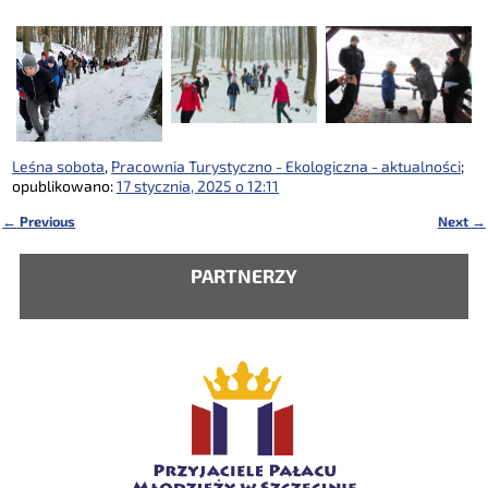
Leśna sobota
,
Pracownia Turystyczno - Ekologiczna - aktualności
;
opublikowano:
17 stycznia, 2025 o 12:11
←
Previous
Next
→
Nawigacja
PARTNERZY