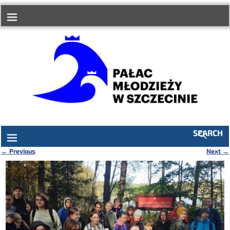
do
treści
SEARCH
←
Previous
Next
→
Nawigacja