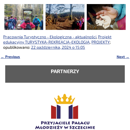
Pracownia Turystyczno - Ekologiczna - aktualności
,
Projekt
edukacyjny TURYSTYKA-REKREACJA-EKOLOGIA
,
PROJEKTY
;
opublikowano:
22 października, 2024 o 15:05
←
Previous
Next
→
Nawigacja
PARTNERZY