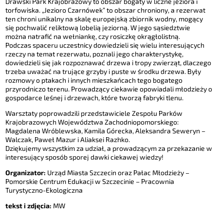
Drawski Park Krajobrazowy to obszar bogaty w liczne jeziora i
torfowiska. „Jezioro Czarnówek” to obszar chroniony, a rezerwat
ten chroni unikalny na skalę europejską zbiornik wodny, mogący
się pochwalić reliktową lobelią jeziorną. W jego sąsiedztwie
można natrafić na wełniankę, czy rosiczkę okrągłolistną.
Podczas spaceru uczestnicy dowiedzieli się wielu interesujących
rzeczy na temat rezerwatu, poznali jego charakterystykę,
dowiedzieli się jak rozpoznawać drzewa i tropy zwierząt, dlaczego
trzeba uważać na trujące grzyby i puste w środku drzewa. Były
rozmowy o ptakach i innych mieszkańcach tego bogatego
przyrodniczo terenu. Prowadzący ciekawie opowiadali młodzieży o
gospodarce leśnej i drzewach, które tworzą fabryki tlenu.
Warsztaty poprowadzili przedstawiciele Zespołu Parków
Krajobrazowych Województwa Zachodniopomorskiego:
Magdalena Wróblewska, Kamila Górecka, Aleksandra Seweryn –
Walczak, Paweł Mazur i Aliaksei Razhko.
Dziękujemy wszystkim za udział, a prowadzącym za przekazanie w
interesujący sposób sporej dawki ciekawej wiedzy!
Organizator:
Urząd Miasta Szczecin oraz Pałac Młodzieży –
Pomorskie Centrum Edukacji w Szczecinie – Pracownia
Turystyczno-Ekologiczna
tekst i zdjęcia:
MW