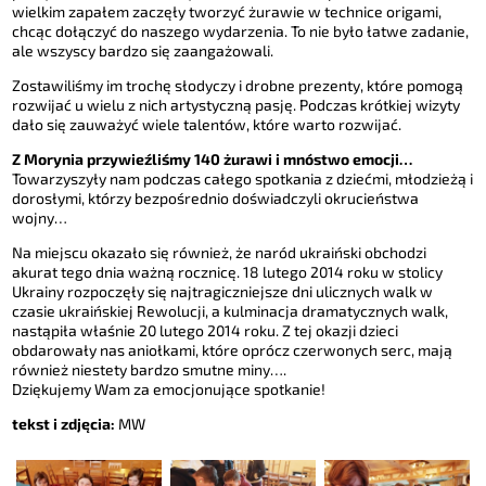
wielkim zapałem zaczęły tworzyć żurawie w technice origami,
chcąc dołączyć do naszego wydarzenia. To nie było łatwe zadanie,
ale wszyscy bardzo się zaangażowali.
Zostawiliśmy im trochę słodyczy i drobne prezenty, które pomogą
rozwijać u wielu z nich artystyczną pasję. Podczas krótkiej wizyty
dało się zauważyć wiele talentów, które warto rozwijać.
Z Morynia przywieźliśmy 140 żurawi i mnóstwo emocji…
Towarzyszyły nam podczas całego spotkania z dziećmi, młodzieżą i
dorosłymi, którzy bezpośrednio doświadczyli okrucieństwa
wojny…
Na miejscu okazało się również, że naród ukraiński obchodzi
akurat tego dnia ważną rocznicę. 18 lutego 2014 roku w stolicy
Ukrainy rozpoczęły się najtragiczniejsze dni ulicznych walk w
czasie ukraińskiej Rewolucji, a kulminacja dramatycznych walk,
nastąpiła właśnie 20 lutego 2014 roku. Z tej okazji dzieci
obdarowały nas aniołkami, które oprócz czerwonych serc, mają
również niestety bardzo smutne miny….
Dziękujemy Wam za emocjonujące spotkanie!
tekst i zdjęcia:
MW