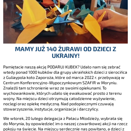
MAMY JUŻ 140 ŻURAWI OD DZIECI Z
UKRAINY!
Pamiętacie naszą akcję PODARUJ KUBEK? Udało nam się zebrać
wtedy ponad 1000 kubków dla grupy ukraińskich dzieci z sierocińca
z Guliaypola koło Zaporoża, które od marca 2022 r. przebywają w
Centrum Konferencyjno-Wypoczynkowym SZAFIR w Moryniu.
Znaleźli tam schronienie wraz ze swoimi opiekunami. To
wychowankowie, których udało się ewakuować prosto z terenu
wojny. Na miejscu dzieci otrzymują całodzienne wyżywienie,
noclegi oraz opiekę medyczną. Nad podopiecznymi czuwają
stowarzyszenia, instytucje, organizacje i darczyńcy.
We wtorek, 20 lutego delegacja z Pałacu Młodzieży, wybrała się
do Morynia, by opowiedzieć im o naszej czwartkowej akcji na rzecz
pokoju na świecie. Na miejscu serdecznie nas powitano, a dzieci z