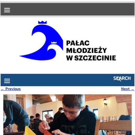
do
treści
SEARCH
←
Previous
Next
→
Nawigacja