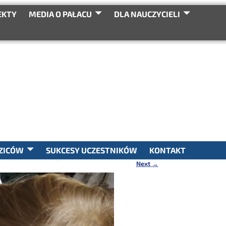
EKTY
MEDIA O PAŁACU
DLA NAUCZYCIELI
SEARCH
ZICÓW
SUKCESY UCZESTNIKÓW
KONTAKT
Next
→