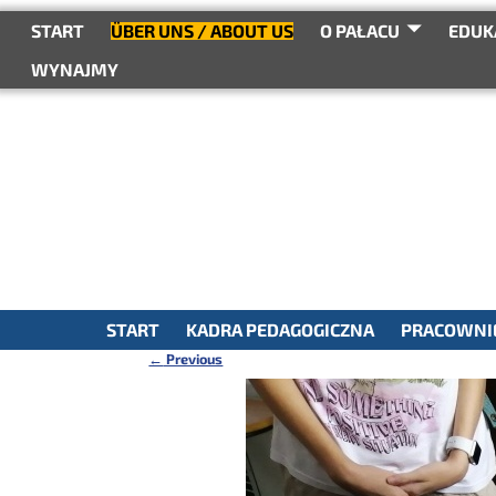
do
treści
START
ÜBER UNS / ABOUT US
O PAŁACU
EDUK
WYNAJMY
START
KADRA PEDAGOGICZNA
PRACOWNIE
←
Previous
Nawigacja