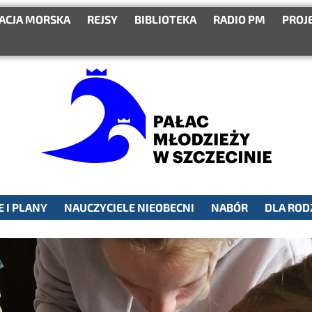
ACJA MORSKA
REJSY
BIBLIOTEKA
RADIO PM
PROJ
 I PLANY
NAUCZYCIELE NIEOBECNI
NABÓR
DLA ROD