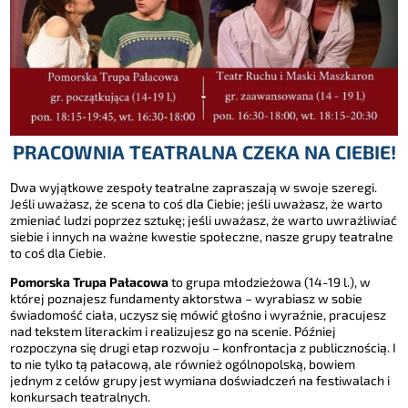
PRACOWNIA TEATRALNA CZEKA NA CIEBIE!
Dwa wyjątkowe zespoły teatralne zapraszają w swoje szeregi.
Jeśli uważasz, że scena to coś dla Ciebie; jeśli uważasz, że warto
zmieniać ludzi poprzez sztukę; jeśli uważasz, że warto uwrażliwiać
siebie i innych na ważne kwestie społeczne, nasze grupy teatralne
to coś dla Ciebie.
Pomorska Trupa Pałacowa
to grupa młodzieżowa (14-19 l.), w
której poznajesz fundamenty aktorstwa – wyrabiasz w sobie
świadomość ciała, uczysz się mówić głośno i wyraźnie, pracujesz
nad tekstem literackim i realizujesz go na scenie. Później
rozpoczyna się drugi etap rozwoju – konfrontacja z publicznością. I
to nie tylko tą pałacową, ale również ogólnopolską, bowiem
jednym z celów grupy jest wymiana doświadczeń na festiwalach i
konkursach teatralnych.