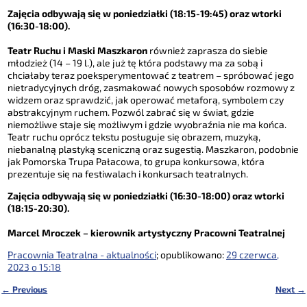
Zajęcia odbywają się w poniedziałki (18:15-19:45) oraz wtorki
(16:30-18:00).
Teatr Ruchu i Maski Maszkaron
również zaprasza do siebie
młodzież (14 – 19 l.), ale już tę która podstawy ma za sobą i
chciałaby teraz poeksperymentować z teatrem – spróbować jego
nietradycyjnych dróg, zasmakować nowych sposobów rozmowy z
widzem oraz sprawdzić, jak operować metaforą, symbolem czy
abstrakcyjnym ruchem. Pozwól zabrać się w świat, gdzie
niemożliwe staje się możliwym i gdzie wyobraźnia nie ma końca.
Teatr ruchu oprócz tekstu posługuje się obrazem, muzyką,
niebanalną plastyką sceniczną oraz sugestią. Maszkaron, podobnie
jak Pomorska Trupa Pałacowa, to grupa konkursowa, która
prezentuje się na festiwalach i konkursach teatralnych.
Zajęcia odbywają się w poniedziałki (16:30-18:00) oraz wtorki
(18:15-20:30).
Marcel Mroczek – kierownik artystyczny Pracowni Teatralnej
Pracownia Teatralna - aktualności
; opublikowano:
29 czerwca,
2023 o 15:18
←
Previous
Next
→
Nawigacja