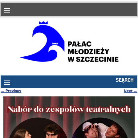
do
treści
SEARCH
←
Previous
Next
→
Nawigacja