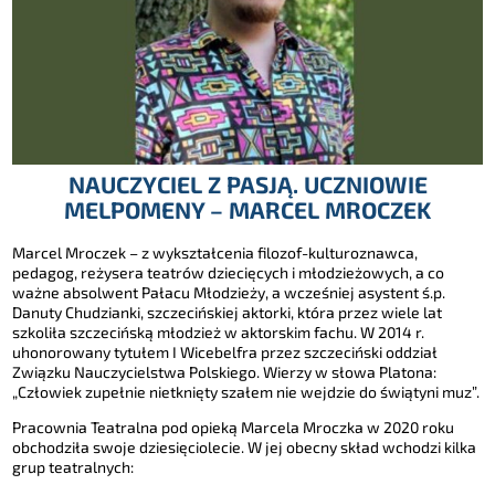
NAUCZYCIEL Z PASJĄ. UCZNIOWIE
MELPOMENY – MARCEL MROCZEK
Marcel Mroczek – z wykształcenia filozof-kulturoznawca,
pedagog, reżysera teatrów dziecięcych i młodzieżowych, a co
ważne absolwent Pałacu Młodzieży, a wcześniej asystent ś.p.
Danuty Chudzianki, szczecińskiej aktorki, która przez wiele lat
szkoliła szczecińską młodzież w aktorskim fachu. W 2014 r.
uhonorowany tytułem I Wicebelfra przez szczeciński oddział
Związku Nauczycielstwa Polskiego. Wierzy w słowa Platona:
„Człowiek zupełnie nietknięty szałem nie wejdzie do świątyni muz”.
Pracownia Teatralna pod opieką Marcela Mroczka w 2020 roku
obchodziła swoje dziesięciolecie. W jej obecny skład wchodzi kilka
grup teatralnych: