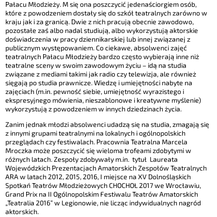
Pałacu Młodzieży. M się ona poszczycić jedenaściorgiem osób,
które z powodzeniem dostały się do szkół teatralnych zarówno w
kraju jak i za granicą. Dwie z nich pracują obecnie zawodowo,
pozostałe zaś albo nadal studiują, albo wykorzystują aktorskie
doświadczenia w pracy dziennikarskiej lub innej związanej z
publicznym występowaniem. Co ciekawe, absolwenci zajęć
teatralnych Pałacu Młodzieży bardzo często wybierają inne niż
teatralne sceny w swoim zawodowym życiu – idą na studia
związane z mediami takimi jak radio czy telewizja, ale również
sięgają po studia prawnicze. Wiedzę i umiejętności nabyte na
zajęciach (m.in. pewność siebie, umiejętność wyrazistego i
ekspresyjnego mówienia, nieszablonowe i kreatywne myślenie)
wykorzystują z powodzeniem w innych dziedzinach życia.
Zanim jednak młodzi absolwenci udadzą się na studia, zmagają się
z innymi grupami teatralnymi na lokalnych i ogólnopolskich
przeglądach czy festiwalach. Pracownia Teatralna Marcela
Mroczka może poszczycić się wieloma trofeami zdobytymi w
różnych latach. Zespoły zdobywały m.in. tytuł Laureata
Wojewódzkich Prezentacjach Amatorskich Zespołów Teatralnych
ARA w latach 2012, 2015, 2016, I miejsce na XV Dolnośląskich
Spotkań Teatrów Młodzieżowych CHOCHOŁ 2017 we Wrocławiu,
Grand Prix na II Ogólnopolskim Festiwalu Teatrów Amatorskich
„Teatralia 2016” w Legionowie, nie licząc indywidualnych nagród
aktorskich.