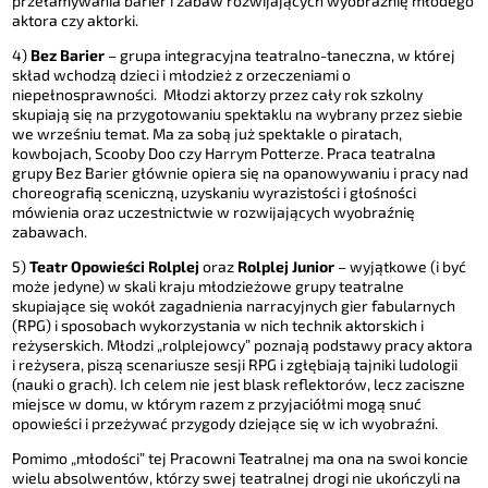
przełamywania barier i zabaw rozwijających wyobraźnię młodego
aktora czy aktorki.
4)
Bez Barier
– grupa integracyjna teatralno-taneczna, w której
skład wchodzą dzieci i młodzież z orzeczeniami o
niepełnosprawności. Młodzi aktorzy przez cały rok szkolny
skupiają się na przygotowaniu spektaklu na wybrany przez siebie
we wrześniu temat. Ma za sobą już spektakle o piratach,
kowbojach, Scooby Doo czy Harrym Potterze. Praca teatralna
grupy Bez Barier głównie opiera się na opanowywaniu i pracy nad
choreografią sceniczną, uzyskaniu wyrazistości i głośności
mówienia oraz uczestnictwie w rozwijających wyobraźnię
zabawach.
5)
Teatr Opowieści Rolplej
oraz
Rolplej Junior
– wyjątkowe (i być
może jedyne) w skali kraju młodzieżowe grupy teatralne
skupiające się wokół zagadnienia narracyjnych gier fabularnych
(RPG) i sposobach wykorzystania w nich technik aktorskich i
reżyserskich. Młodzi „rolplejowcy” poznają podstawy pracy aktora
i reżysera, piszą scenariusze sesji RPG i zgłębiają tajniki ludologii
(nauki o grach). Ich celem nie jest blask reflektorów, lecz zaciszne
miejsce w domu, w którym razem z przyjaciółmi mogą snuć
opowieści i przeżywać przygody dziejące się w ich wyobraźni.
Pomimo „młodości” tej Pracowni Teatralnej ma ona na swoi koncie
wielu absolwentów, którzy swej teatralnej drogi nie ukończyli na