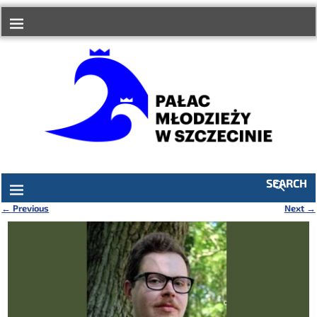
do
treści
SEARCH
←
Previous
Next
→
Nawigacja