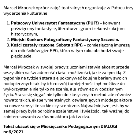
Marcel Mroczek oprócz zajęć teatralnych organizuje w Pałacu trzy
wydarzenia kulturalne:
Pałacowy Uniwersytet Fantastyczny (PUF!)
– konwent
poświęcony fantastyce, literaturze, grom i rekonstrukcjom
historycznym,
Miejski Konkurs Fotograficzny Fantastyczny Szczecin.
Kości zostały rzucone. Sobota z RPG
– comiesięczną imprezę
dla miłośników gier RPG, która w tym roku obchodzi swoje
pięciolecie.
Marcel Mroczek w swojej pracy z uczniami stawia akcent przede
wszystkim na świadomość ciała i możliwości, jakie za tym idą. Z
tygodnia na tydzień stara się pokonywać kolejne bariery swoich
podopiecznych tak, by ich rozwój i umiejętności był możliwe do
wykorzystania nie tylko na scenie, ale również w codziennym
życiu. Stara się sięgać nie tylko do klasycznych metod, ale również
nowatorskich, eksperymentalnych, otwierających młodego aktora
na nowe sensy literackie czy sceniczne. Najważniejsze jest, by w
samej pracy była odrobina szaleństwa i świeżości, tak ważnej do
zainteresowania zarówno aktora jak i widza.
Tekst ukazał się w Miesięczniku Pedagogicznym DIALOGI
nr 6/2021