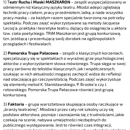
1) T
eatr Ruchu i Maski MASZKARON
– zespół wyspecjalizowany w
odmiennym niż klasyczny języku teatru. Młodzi adepci zgłębiają
techniki pracy ciałem, pracy przedmiotem, lalką, a nade wszystko
pracy maską – za każdym razem specjalnie tworzoną na potrzeby
spektaklu. Podczas zajęć wykorzystywane są metody Jacquesa
Lecoq’a, praktyka i teoretyka teatru, dążący do osiągnięcia u aktora
tzw. ciała poetyckiego. TRiM Maszkaron jest grupą konkursową,
tzn. jeżdżącą i prezentującą swój dorobek na ogólnopolskich
przeglądach i festiwalach.
2)
Pomorska Trupa Pałacowa
– zespół o klasycznych korzeniach,
specjalizujący się w spektaklach o wyraźnej grze psychologicznej
aktorów z wykorzystaniem słowa mówionego. Trupa sięga w swej
pracy zarówno do tekstów klasycznych, jak i współczesnych,
szukając w nich aktualności mogącej zachęcić widza do refleksji
nad otaczającą go rzeczywistością. Podczas zajęć wykorzystuje
się elementy metod K. Stanisławskiego, P. Brooke’a czy J.
rotowskiego. Pomorska Trupa Pałacowa również jest grupą
konkursową.
3)
Faktoria
– grupa warsztatowa skupiająca osoby raczkujące w
„branży teatralnej”. Młodzież przez cały rok szkolny uczy się
podstaw aktorstwa, poznaje i zaznajamia się z trudnościami, jakie
czekają na scenie, nabywa umiejętności niezbędnych do
publicznego występowania. Jest to również czas integracji,