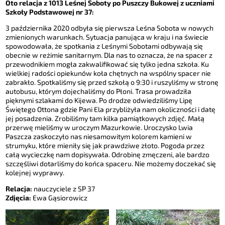
Oto relacja z 1013 Leśnej Soboty po Puszczy Bukowej z uczniami
Szkoły Podstawowej nr 37:
3 października 2020 odbyła się pierwsza Leśna Sobota w nowych
zmienionych warunkach. Sytuacja panująca w kraju i na świecie
spowodowała, że spotkania z Leśnymi Sobotami odbywają się
obecnie w reżimie sanitarnym. Dla nas to oznacza, że na spacer z
przewodnikiem mogła zakwalifikować się tylko jedna szkoła. Ku
wielkiej radości opiekunów koła chętnych na wspólny spacer nie
zabrakło. Spotkaliśmy się przed szkołą o 9:30 i ruszyliśmy w stronę
autobusu, którym dojechaliśmy do Płoni. Trasa prowadziła
pięknymi szlakami do Kijewa. Po drodze odwiedziliśmy Lipę
Świętego Ottona gdzie Pani Ela przybliżyła nam okoliczności i datę
jej posadzenia. Zrobiliśmy tam kilka pamiątkowych zdjęć. Małą
przerwę mieliśmy w uroczym Mazurkowie. Uroczysko Lwia
Paszcza zaskoczyło nas niesamowitym kolorem kamieni w
strumyku, które mieniły się jak prawdziwe złoto. Pogoda przez
całą wycieczkę nam dopisywała. Odrobinę zmęczeni, ale bardzo
szczęśliwi dotarliśmy do końca spaceru. Nie możemy doczekać się
kolejnej wyprawy.
Relacja:
nauczyciele z SP 37
Zdjęcia:
Ewa Gąsiorowicz