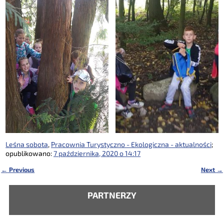
Leśna sobota
,
Pracownia Turystyczno - Ekologiczna - aktualności
;
opublikowano:
7 października, 2020 o 14:17
←
Previous
Next
→
Nawigacja
PARTNERZY