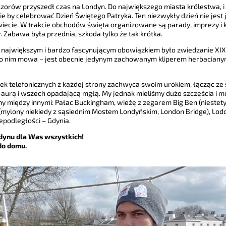
zorów przyszedł czas na Londyn. Do największego miasta królestwa, i
ie by celebrować Dzień Świętego Patryka. Ten niezwykły dzień nie jest
iecie. W trakcie obchodów święta organizowane są parady, imprezy i k
. Zabawa była przednia, szkoda tylko że tak krótka.
największym i bardzo fascynującym obowiązkiem było zwiedzanie XIX-
o o nim mowa – jest obecnie jedynym zachowanym kliperem herbacianym
k telefonicznych z każdej strony zachwyca swoim urokiem, łącząc ze s
urą i wszech opadającą mgłą. My jednak mieliśmy dużo szczęścia i mo
y między innymi: Pałac Buckingham, wieżę z zegarem Big Ben (niestety
mylony niekiedy z sąsiednim Mostem Londyńskim, London Bridge), Lod
iepodległości – Gdynia.
dynu dla Was wszystkich!
do domu.