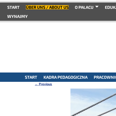
do
treści
START
ÜBER UNS / ABOUT US
O PAŁACU
EDUK
WYNAJMY
START
KADRA PEDAGOGICZNA
PRACOWNIE
←
Previous
Nawigacja