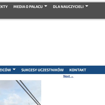
EKTY
MEDIA O PAŁACU
DLA NAUCZYCIELI
SEARCH
ZICÓW
SUKCESY UCZESTNIKÓW
KONTAKT
Next
→