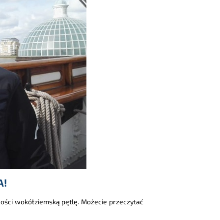
A!
ości wokółziemską pętlę. Możecie przeczytać