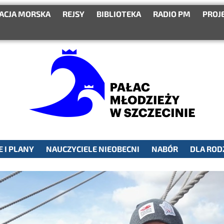
ACJA MORSKA
REJSY
BIBLIOTEKA
RADIO PM
PROJ
 I PLANY
NAUCZYCIELE NIEOBECNI
NABÓR
DLA ROD