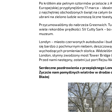
Po krótkim ale pełnym sztormów przelocie z A
Europejskiej przypłynęliśmy 17 marca – idealn
z najchętniej obchodzonych świąt na całym św
ubrani na zielono ludzie wznoszą liczne toasty
Przycumowaliśmy do nabrzeża Greenwich. Tu 
wiele rekordów prędkości. SV Cutty Sark – b
muzeum.
Londyn – miasto czerwonych autobusów i bude
się bardzo z pochmurnym niebem, deszczową a
wychodzących promieniach słońca. Widzieliśm
London, słynny zwodzony most Tower Bridge (
Przed nami następny, ostatni już port Rejsu N
Serdeczne pozdrowienia z przepięknego Lon
Życzcie nam pomyślnych wiatrów w drodze 
Błażej