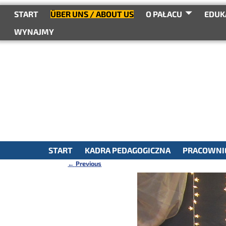
do
treści
START
ÜBER UNS / ABOUT US
O PAŁACU
EDUK
WYNAJMY
START
KADRA PEDAGOGICZNA
PRACOWNIE
←
Previous
Nawigacja