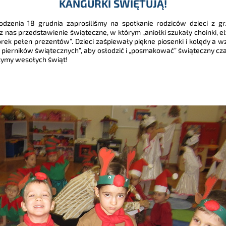
KANGURKI ŚWIĘTUJĄ!
odzenia 18 grudnia zaprosiliśmy na spotkanie rodziców dzieci z gr.
s przedstawienie świąteczne, w którym „aniołki szukały choinki, elfy 
orek pełen prezentów”. Dzieci zaśpiewały piękne piosenki i kolędy a 
a pierników świątecznych”, aby osłodzić i „posmakować” świąteczny cz
czymy wesołych świąt!