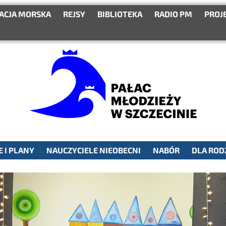
ACJA MORSKA
REJSY
BIBLIOTEKA
RADIO PM
PROJ
 I PLANY
NAUCZYCIELE NIEOBECNI
NABÓR
DLA ROD