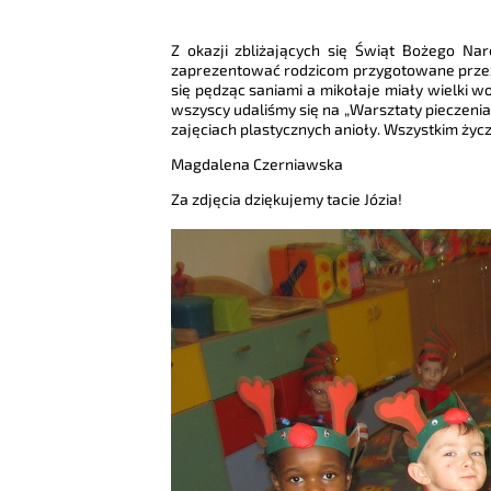
Z okazji zbliżających się Świąt Bożego Nar
zaprezentować rodzicom przygotowane przez na
się pędząc saniami a mikołaje miały wielki w
wszyscy udaliśmy się na „Warsztaty pieczeni
zajęciach plastycznych anioły. Wszystkim ży
Magdalena Czerniawska
Za zdjęcia dziękujemy tacie Józia!