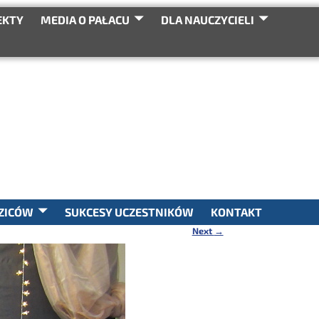
EKTY
MEDIA O PAŁACU
DLA NAUCZYCIELI
SEARCH
ZICÓW
SUKCESY UCZESTNIKÓW
KONTAKT
Next
→