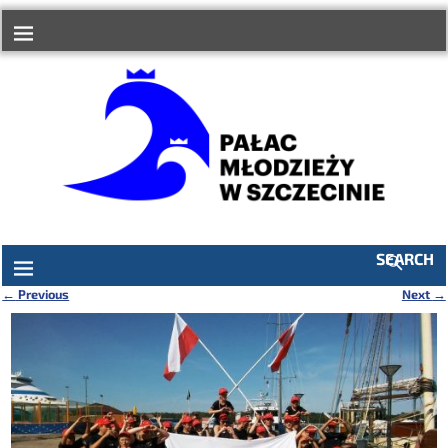
do
treści
SEARCH
←
Previous
Next
→
Nawigacja