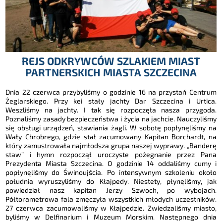
REJS ODKRYWCÓW SZLAKIEM MIAST
PARTNERSKICH MIASTA SZCZECINA
Dnia 22 czerwca przybyliśmy o godzinie 16 na przystań Centrum
Żeglarskiego. Przy kei stały jachty Dar Szczecina i Urtica.
Weszliśmy na jachty. I tak się rozpoczęła nasza przygoda.
Poznaliśmy zasady bezpieczeństwa i życia na jachcie. Nauczyliśmy
się obsługi urządzeń, stawiania żagli. W sobotę popłynęliśmy na
Wały Chrobrego, gdzie stał zacumowany Kapitan Borchardt, na
który zamustrowała najmłodsza grupa naszej wyprawy. „Banderę
staw” i hymn rozpoczął uroczyste pożegnanie przez Pana
Prezydenta Miasta Szczecina. O godzinie 14 oddaliśmy cumy i
popłynęliśmy do Świnoujścia. Po intensywnym szkoleniu około
południa wyruszyliśmy do Kłajpedy. Niestety, płynęliśmy, jak
powiedział nasz kapitan Jerzy Szwoch, po wybojach.
Półtorametrowa fala zmęczyła wszystkich młodych uczestników.
27 czerwca zacumowaliśmy w Kłajpedzie. Zwiedzaliśmy miasto,
byliśmy w Delfinarium i Muzeum Morskim. Następnego dnia