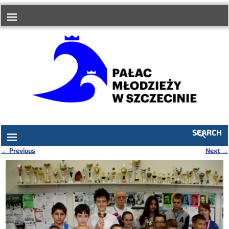
do
treści
SEARCH
←
Previous
Next
→
Nawigacja