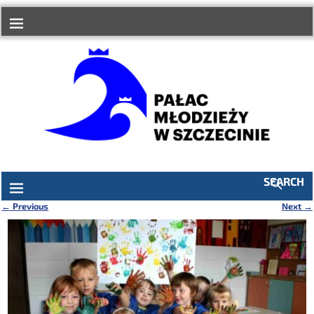
do
treści
SEARCH
←
Previous
Next
→
Nawigacja