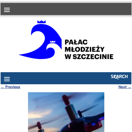
do
treści
SEARCH
←
Previous
Next
→
Nawigacja