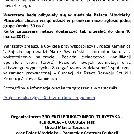
powietrznego.
Warsztaty będą odbywały się w siedzibie Pałacu Młodzieży.
Placówka chcąca wziąć udział w projekcie może zgłosić jedną
grupę /maks. 30 os./.
Kartę zgłoszenia należy dostarczyć lub przesłać do dnia 10
marca 2017 r.
Warsztaty zrealizuje Go4idea przy współpracy Fundacji Kamienica
1. Zajęcia poprowadzi Marek Szymański –- animator kultury, z
wykształcenia nauczyciel. Posiada świadectwo kwalifikacji
operatora drona (UAVO). Pasjonat nowych technologii oraz
aktywnego wypoczynku. Zaangażowany w działalność społeczną
w ramach prowadzonej – Fundacji Na Rzecz Rozwoju Sztuki i
Promocji Zdrowia Kamienica 1.
Szczegółowe informacje oraz karta zgłoszenia w załączniku.
Projekt edukacyjny – Gotowi do lotu – regulamin
Organizatorem PROJEKTU EDUKACYJNEGO „TURYSTYKA –
REKREACJA – EKOLOGIA” jest:
Urząd Miasta Szczecin
oraz Pałac Młodzieży – Pomorskie Centrum Edukacji