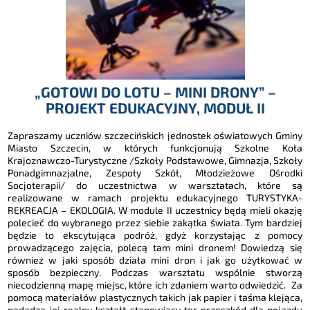
„GOTOWI DO LOTU – MINI DRONY” –
PROJEKT EDUKACYJNY, MODUŁ II
Zapraszamy uczniów szczecińskich jednostek oświatowych Gminy
Miasto Szczecin, w których funkcjonują Szkolne Koła
Krajoznawczo-Turystyczne /Szkoły Podstawowe, Gimnazja, Szkoły
Ponadgimnazjalne, Zespoły Szkół, Młodzieżowe Ośrodki
Socjoterapii/ do uczestnictwa w warsztatach, które są
realizowane w ramach projektu edukacyjnego TURYSTYKA-
REKREACJA – EKOLOGIA. W module II uczestnicy będą mieli okazję
polecieć do wybranego przez siebie zakątka świata. Tym bardziej
będzie to ekscytująca podróż, gdyż korzystając z pomocy
prowadzącego zajęcia, polecą tam mini dronem! Dowiedzą się
również w jaki sposób działa mini dron i jak go użytkować w
sposób bezpieczny. Podczas warsztatu wspólnie stworzą
niecodzienną mapę miejsc, które ich zdaniem warto odwiedzić. Za
pomocą materiałów plastycznych takich jak papier i taśma klejąca,
nadadzą jej realny kształt stanowiący tor przeszkód dla pojazdu