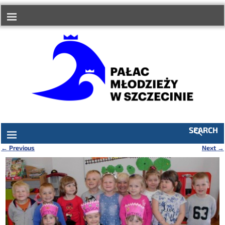
do
treści
SEARCH
←
Previous
Next
→
Nawigacja