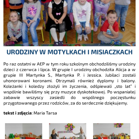
URODZINY W MOTYLKACH I MISIACZKACH
Po raz ostatni w AEP w tym roku szkolnym obchodziliśmy urodziny
dzieci z czerwca i lipca. W grupie I urodziny obchodziła Alicja a w
grupie III Martynka S., Martynka P. i Jessica. Jubilaci zostali
uhonorowani koronami. Otrzymali również dyplomy i balony.
Koleżanki i koledzy złożyli im życzenia, odśpiewali „sto lat” i
wspólnie bawiliśmy się przy muzyce dyskotekowej. Po wspaniałej
zabawie wszyscy zasiedli do wspólnego poczęstunku
przygotowanego przez rodziców, za do serdecznie dziękujemy.
tekst i zdjęcia
: Maria Tarsa