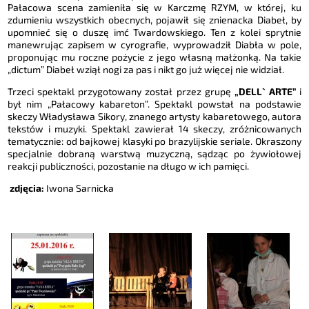
Pałacowa scena zamieniła się w Karczmę RZYM, w której, ku
zdumieniu wszystkich obecnych, pojawił się znienacka Diabeł, by
upomnieć się o duszę imć Twardowskiego. Ten z kolei sprytnie
manewrując zapisem w cyrografie, wyprowadził Diabła w pole,
proponując mu roczne pożycie z jego własną małżonką. Na takie
„dictum” Diabeł wziął nogi za pas i nikt go już więcej nie widział.
Trzeci spektakl przygotowany został przez grupę
„DELL` ARTE”
i
był nim „Pałacowy kabareton”. Spektakl powstał na podstawie
skeczy Władysława Sikory, znanego artysty kabaretowego, autora
tekstów i muzyki. Spektakl zawierał 14 skeczy, zróżnicowanych
tematycznie: od bajkowej klasyki po brazylijskie seriale. Okraszony
specjalnie dobraną warstwą muzyczną, sądząc po żywiołowej
reakcji publiczności, pozostanie na długo w ich pamięci.
zdjęcia:
Iwona Sarnicka