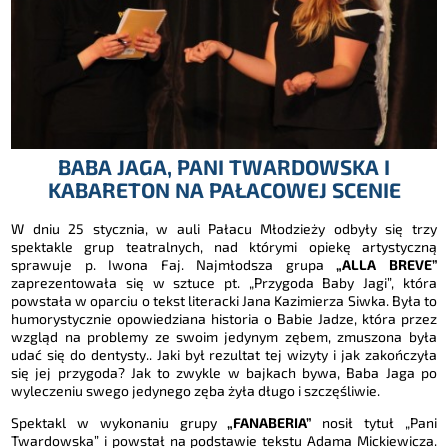
BABA JAGA, PANI TWARDOWSKA I
KABARETON NA PAŁACOWEJ SCENIE
W dniu 25 stycznia, w auli Pałacu Młodzieży odbyły się trzy
spektakle grup teatralnych, nad którymi opiekę artystyczną
sprawuje p. Iwona Faj. Najmłodsza grupa
„ALLA BREVE”
zaprezentowała się w sztuce pt. „Przygoda Baby Jagi”, która
powstała w oparciu o tekst literacki Jana Kazimierza Siwka. Była to
humorystycznie opowiedziana historia o Babie Jadze, która przez
wzgląd na problemy ze swoim jedynym zębem, zmuszona była
udać się do dentysty.. Jaki był rezultat tej wizyty i jak zakończyła
się jej przygoda? Jak to zwykle w bajkach bywa, Baba Jaga po
wyleczeniu swego jedynego zęba żyła długo i szczęśliwie.
Spektakl w wykonaniu grupy
„FANABERIA”
nosił tytuł „Pani
Twardowska” i powstał na podstawie tekstu Adama Mickiewicza.