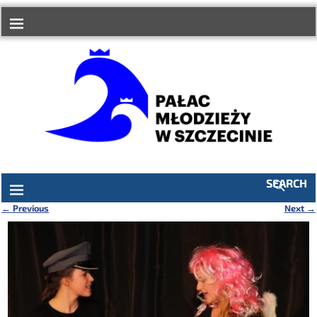
do
treści
SEARCH
←
Previous
Next
→
Nawigacja