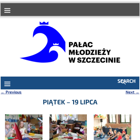
do
treści
SEARCH
←
Previous
Next
→
Nawigacja
PIĄTEK – 19 LIPCA