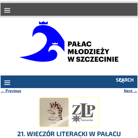
do
treści
SEARCH
←
Previous
Next
→
Nawigacja
21. WIECZÓR LITERACKI W PAŁACU