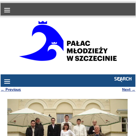
do
treści
SEARCH
←
Previous
Next
→
Nawigacja