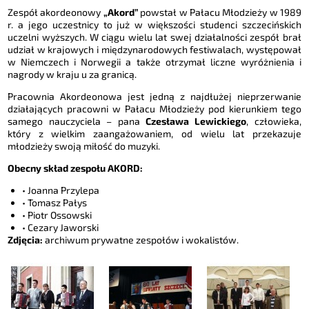
Zespół akordeonowy
„Akord”
powstał w Pałacu Młodzieży w 1989
r. a jego uczestnicy to już w większości studenci szczecińskich
uczelni wyższych. W ciągu wielu lat swej działalności zespół brał
udział w krajowych i międzynarodowych festiwalach, występował
w Niemczech i Norwegii a także otrzymał liczne wyróżnienia i
nagrody w kraju u za granicą.
Pracownia Akordeonowa jest jedną z najdłużej nieprzerwanie
działających pracowni w Pałacu Młodzieży pod kierunkiem tego
samego nauczyciela – pana
Czesława Lewickiego
, człowieka,
który z wielkim zaangażowaniem, od wielu lat przekazuje
młodzieży swoją miłość do muzyki.
Obecny skład zespołu AKORD:
• Joanna Przylepa
• Tomasz Pałys
• Piotr Ossowski
• Cezary Jaworski
Zdjęcia:
archiwum prywatne zespołów i wokalistów.