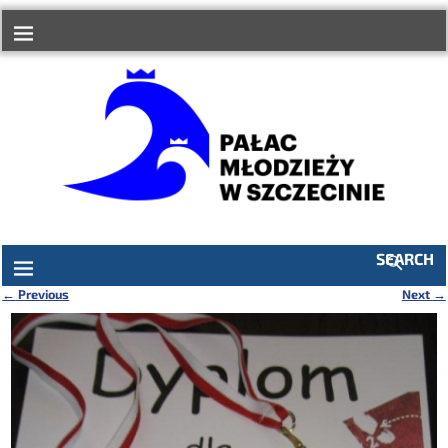
do
treści
SEARCH
←
Previous
Next
→
Nawigacja