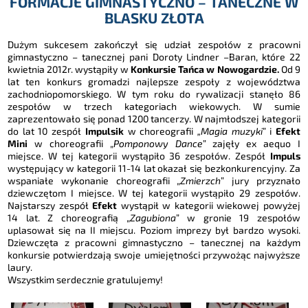
FORMACJE GIMNASTYCZNO – TANECZNE W
BLASKU ZŁOTA
Dużym sukcesem zakończył się udział zespołów z pracowni
gimnastyczno – tanecznej pani Doroty Lindner –Baran, które 22
kwietnia 2012r. wystąpiły w
Konkursie Tańca w Nowogardzie.
Od 9
lat ten konkurs gromadzi najlepsze zespoły z województwa
zachodniopomorskiego. W tym roku do rywalizacji stanęło 86
zespołów w trzech kategoriach wiekowych. W sumie
zaprezentowało się ponad 1200 tancerzy. W najmłodszej kategorii
do lat 10 zespół
Impulsik
w choreografii
„Magia muzyki
” i
Efekt
Mini
w choreografii „
Pomponowy Dance
” zajęły ex aequo I
miejsce. W tej kategorii wystąpiło 36 zespołów. Zespół
Impuls
występujący w kategorii 11-14 lat okazał się bezkonkurencyjny. Za
wspaniałe wykonanie choreografii „
Zmierzch
” jury przyznało
dziewczętom I miejsce. W tej kategorii wystąpiło 29 zespołów.
Najstarszy zespół
Efekt
wystąpił w kategorii wiekowej powyżej
14 lat. Z choreografią „
Zagubiona
” w gronie 19 zespołów
uplasował się na II miejscu. Poziom imprezy był bardzo wysoki.
Dziewczęta z pracowni gimnastyczno – tanecznej na każdym
konkursie potwierdzają swoje umiejętności przywożąc najwyższe
laury.
Wszystkim serdecznie gratulujemy!