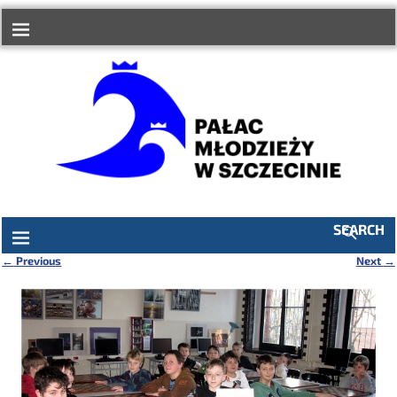
do
treści
SEARCH
←
Previous
Next
→
Nawigacja