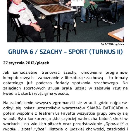
GRUPA 6 / SZACHY – SPORT (TURNUS II)
27 stycznia 2012/piątek
Jak samodzielnie trenować szachy, omówienie programów
komputerowych i zapoznanie z literaturą szachową – to tematy
ostatniego już podczas feriady spotkania szachowego. Na
zajęciach sportowych grupa brała udział w zabawie rzut na
kwadrat, skarb i wyścigi na wesoło.
Na zakończenie wszyscy zgromadzili się w auli, gdzie najpierw
odbył się pokaz uczestników warsztatów SAMBA BATUCADA a
potem wspólnie z Teatrem La Fayette wszystkie grupy bawiły się
w auli. Była konkurencja „kto szybciej nadmucha balon”, skoki w
workach i na wielkich piłkach oraz przedstawienie „
Opowieść o
rybaku i złotej rybce”.
Historia o ludzkiej chciwości, zazdrości i