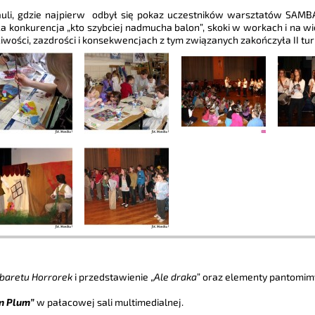
auli, gdzie najpierw odbył się pokaz uczestników warsztatów SA
ła konkurencja „kto szybciej nadmucha balon”, skoki w workach i na wi
hciwości, zazdrości i konsekwencjach z tym związanych zakończyła II tu
baretu Horrorek
i przedstawienie „
Ale draka
” oraz elementy pantomim
n Plum”
w pałacowej sali multimedialnej.