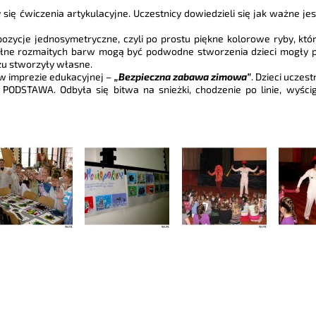
 się ćwiczenia artykulacyjne. Uczestnicy dowiedzieli się jak ważne j
zycje jednosymetryczne, czyli po prostu piękne kolorowe ryby, któ
i pełne rozmaitych barw mogą być podwodne stworzenia dzieci mogły p
zu stworzyły własne.
w imprezie edukacyjnej –
„Bezpieczna zabawa zimowa”
. Dzieci ucze
DSTAWA. Odbyła się bitwa na snieżki, chodzenie po linie, wyści