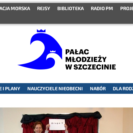
ACJA MORSKA
REJSY
BIBLIOTEKA
RADIO PM
PROJ
 I PLANY
NAUCZYCIELE NIEOBECNI
NABÓR
DLA ROD