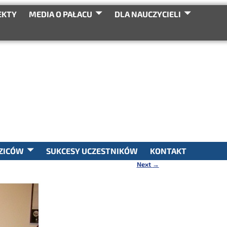
EKTY
MEDIA O PAŁACU
DLA NAUCZYCIELI
SEARCH
ZICÓW
SUKCESY UCZESTNIKÓW
KONTAKT
Next
→