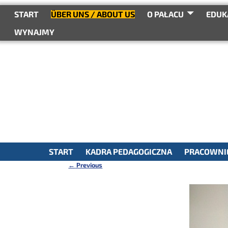
do
treści
START
ÜBER UNS / ABOUT US
O PAŁACU
EDUK
WYNAJMY
START
KADRA PEDAGOGICZNA
PRACOWNIE
←
Previous
Nawigacja