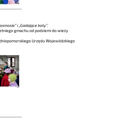
kosmosie”
i
„Gadające koty”.
-letniego gmachu od podziemi do wieży
hodniopomorskiego Urzędu Wojewódzkiego