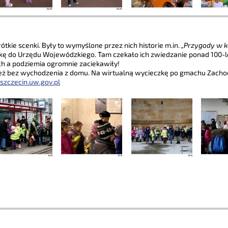
ótkie scenki. Były to wymyślone przez nich historie m.in.
„Przygody w 
eczkę do Urzędu Wojewódzkiego. Tam czekało ich zwiedzanie ponad 100
h a podziemia ogromnie zaciekawiły!
eż bez wychodzenia z domu. Na wirtualną wycieczkę po gmachu Zac
zczecin.uw.gov.pl