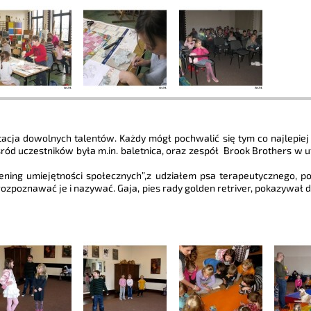
tacja dowolnych talentów. Każdy mógł pochwalić się tym co najlepiej
ód uczestników była m.in. baletnica, oraz zespół Brook Brothers w u
ening umiejętności społecznych”,z udziałem psa terapeutycznego, pod
rozpoznawać je i nazywać. Gaja, pies rady golden retriver, pokazywał dz