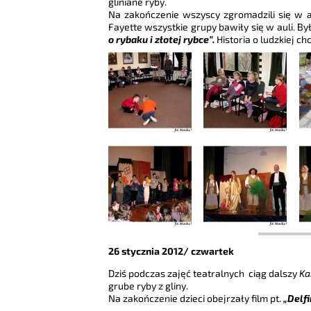
gliniane ryby.
Na zakończenie wszyscy zgromadzili się w 
Fayette wszystkie grupy bawiły się w auli. By
o rybaku i złotej rybce”.
Historia o ludzkiej c
26 stycznia 2012/ czwartek
Dziś podczas zajęć teatralnych ciąg dalszy
Ka
grube ryby z gliny.
Na zakończenie dzieci obejrzały film pt.
„Delfi