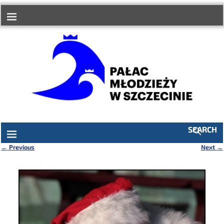
do
treści
SEARCH
←
Previous
Next
→
Nawigacja