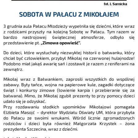
SOBOTA W PAŁACU Z MIKOŁAJEM
3 grudnia aula Pałacu Młodzieży wypełniła się dziećmi, które wraz
z rodzicami przyszły na kolejną Sobotę w Pałacu. Tym razem w
bardzo nastrojowej świątecznej atmosferze, odbyło się
przedstawienie pt.
„Zimowa opowieść”.
Do dzieci, które wysłuchały niezwykłej historii o bałwanku, który
chciał być człowiekiem, przybył Mikołaj na czerwonej hulajnodze!
Podobno miał jakąś awarię sań i zostawił je razem z reniferami na
zewnątrz.
Mikołaj wraz z Bałwankiem, zaprosili wszystkich do wspólnej
zabawy. Były tańce, wojna na papierowe kule, zagadki dotyczące
świąt i konkursy zimowe (łowienie karpia i przebieranie się za
bałwana). Mimo, że Mikołaj zgubił prezenty to przy pomocy dzieci
udało się je odzyskać.
Przy rozdawaniu słodkich upominków Mikołajowi pomagała
Elżbieta Masojć – dyrektor Wydziału Oświaty UM, która przybyła
do Pałacu ze swoimi wnukami. Wśród licznie zgromadzonych
rodziców i dzieci była również Małgorzata Krzystek – żona
prezydenta Szczecina, wraz z dziećmi.