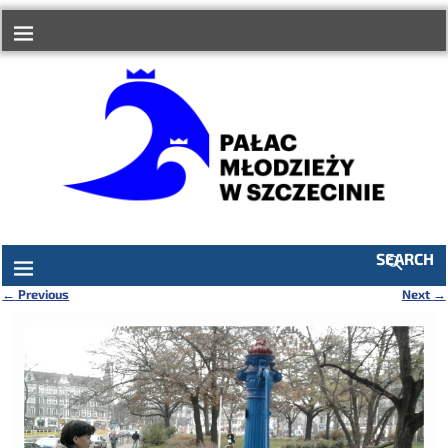
do
treści
SEARCH
←
Previous
Next
→
Nawigacja