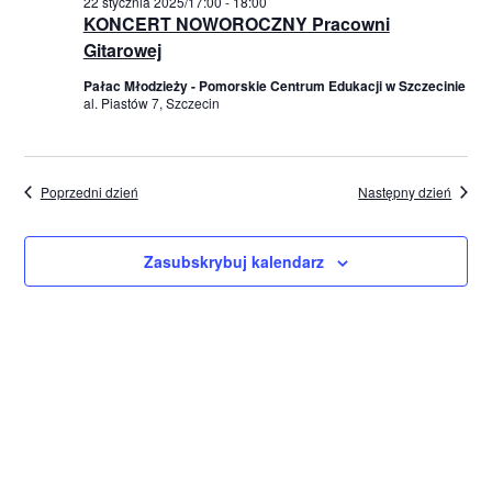
a
22 stycznia 2025/17:00
-
18:00
ń
j
i
KONCERT NOWOROCZNY Pracowni
a
r
e
Gitarowej
z
r
r
Pałac Młodzieży - Pomorskie Centrum Edukacji w Szczecinie
e
z
z
al. Piastów 7, Szczecin
n
d
e
i
a
t
e
n
Poprzedni dzień
Następny dzień
ę
W
i
.
i
Zasubskrybuj kalendarz
a
d
N
o
k
a
i
w
n
i
a
w
g