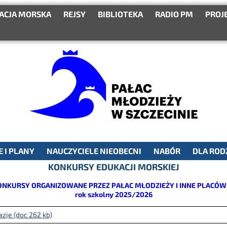
ACJA MORSKA
REJSY
BIBLIOTEKA
RADIO PM
PROJ
 I PLANY
NAUCZYCIELE NIEOBECNI
NABÓR
DLA ROD
KONKURSY EDUKACJI MORSKIEJ
ONKURSY ORGANIZOWANE PRZEZ PAŁAC MŁODZIEŻY I INNE PLACÓW
rok szkolny 2025/2026
zje (doc 262 kb)