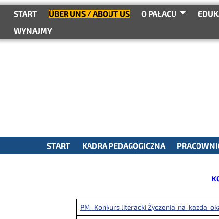
do
treści
START
ÜBER UNS / ABOUT US
O PAŁACU
EDUK
WYNAJMY
START
KADRA PEDAGOGICZNA
PRACOWNIE
K
PM- Konkurs literacki Życzenia_na_kazda-oka