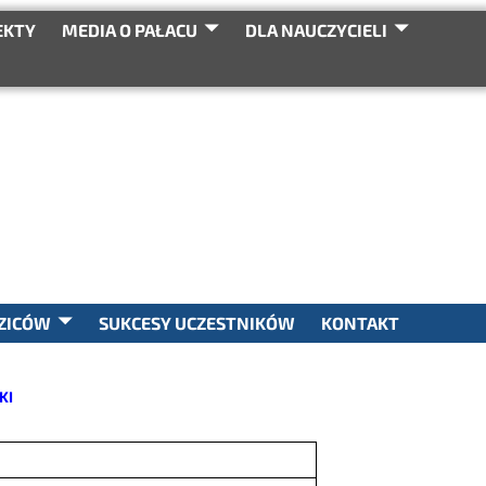
EKTY
MEDIA O PAŁACU
DLA NAUCZYCIELI
SEARCH
ZICÓW
SUKCESY UCZESTNIKÓW
KONTAKT
KI