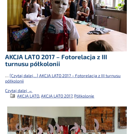
AKCJA LATO 2017 – Fotorelacja z III
turnusu półkolonii
…
[Czytaj dalej…]
AKCJA LATO 2017 – Fotorelacja z III turnusu
półkolonii
Czytaj dalej →
AKCJA LATO
,
AKCJA LATO 2017
,
Półkolonie