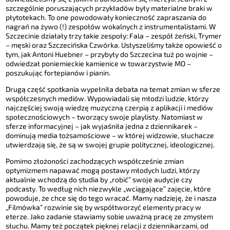
szczególnie poruszających przykładów były materialne braki w
płytotekach. To one powodowały konieczność zapraszania do
nagrań na żywo (!) zespołów wokalnych z instrumentalistami. W
Szczecinie działały trzy takie zespoły: Fala – zespół żeński, Trymer
– męski oraz Szczecińska Czwórka. Usłyszeliśmy także opowieść o
tym, jak Antoni Huebner – przybyły do Szczecina tuż po wojnie –
odwiedzał poniemieckie kamienice w towarzystwie MO –
poszukując fortepianów i pianin.
Drugą część spotkania wypełniła debata na temat zmian w sferze
współczesnych mediów. Wypowiadali się młodzi ludzie, którzy
najczęściej swoją wiedzę muzyczną czerpią z aplikacji i mediów
społecznościowych – tworzący swoje playlisty. Natomiast w
sferze informacyjnej – jak wyjaśniła jedna z dziennikarek –
dominują media tożsamościowe – w której widzowie, słuchacze
utwierdzają się, że są w swojej grupie politycznej, ideologicznej.
Pomimo złożoności zachodzących współcześnie zmian
optymizmem napawać mogą postawy młodych ludzi, którzy
aktualnie wchodzą do studia by „robić” swoje audycje czy
podcasty. To według nich niezwykle „wciągające” zajęcie, które
powoduje, że chce się do tego wracać. Mamy nadzieję, że i nasza
„Filmówka” rozwinie się by współtworzyć elementy pracy w
eterze. Jako zadanie stawiamy sobie uważną pracę ze zmysłem
słuchu. Mamy też początek pięknej relacji z dziennikarzami, od