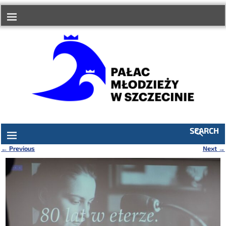
do
treści
SEARCH
←
Previous
Next
→
Nawigacja