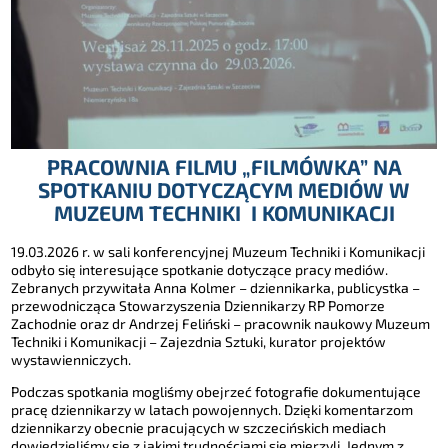
PRACOWNIA FILMU „FILMÓWKA” NA
SPOTKANIU DOTYCZĄCYM MEDIÓW W
MUZEUM TECHNIKI I KOMUNIKACJI
19.03.2026 r. w sali konferencyjnej Muzeum Techniki i Komunikacji
odbyło się interesujące spotkanie dotyczące pracy mediów.
Zebranych przywitała Anna Kolmer – dziennikarka, publicystka –
przewodnicząca Stowarzyszenia Dziennikarzy RP Pomorze
Zachodnie oraz dr Andrzej Feliński – pracownik naukowy Muzeum
Techniki i Komunikacji – Zajezdnia Sztuki, kurator projektów
wystawienniczych.
Podczas spotkania mogliśmy obejrzeć fotografie dokumentujące
pracę dziennikarzy w latach powojennych. Dzięki komentarzom
dziennikarzy obecnie pracujących w szczecińskich mediach
dowiedzieliśmy się z jakimi trudnościami się mierzyli. Jednym z