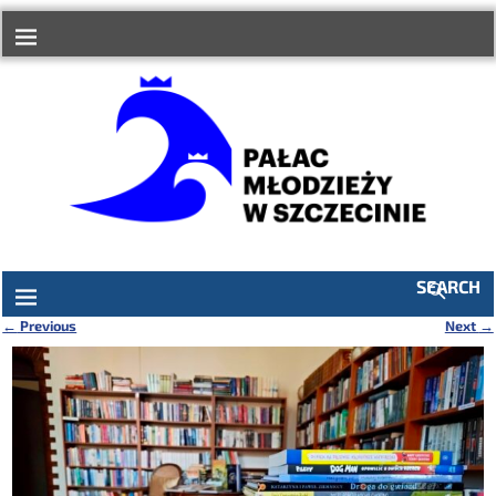
do
treści
SEARCH
←
Previous
Next
→
Nawigacja