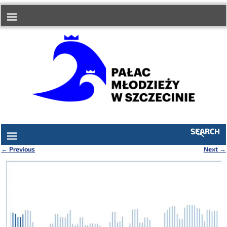
do
treści
SEARCH
←
Previous
Next
→
Nawigacja