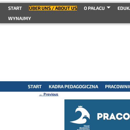
do
treści
START
ÜBER UNS / ABOUT US
O PAŁACU
EDUK
WYNAJMY
START
KADRA PEDAGOGICZNA
PRACOWNIE
←
Previous
Nawigacja