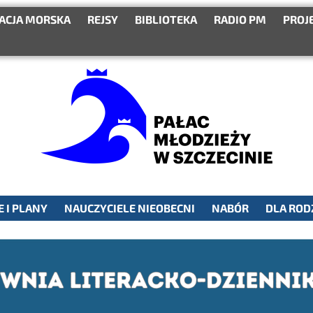
ACJA MORSKA
REJSY
BIBLIOTEKA
RADIO PM
PROJ
 I PLANY
NAUCZYCIELE NIEOBECNI
NABÓR
DLA ROD