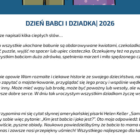
DZIEŃ BABCI I DZIADKA| 2026
rze napisali kilka ciepłych słów…
niu wszystkie ukochane babunie są obdarowywane kwiatami, czekoladk
ć puzzle, wyjść na spacer lub upiec ciasteczka. Oczekujemy też na pys
zystkim babciom dużo zdrówka, spełnienia marzeń i miło spędzonego cz
nie opowie Wam rozmaite i ciekawe historie ze swojego dzieciństwa, na 
o zapytać o majsterkowanie, przyglądać się Jego pracy i wspólnie wędk
 inny. Może mieć wąsy lub brodę, może być poważny lub wesoły, ale ws
awsze dobre serce. W dniu tak uroczystym wszystkim dziadkom życzę ws
rzypomina mi się cytat słynnej amerykańskiej pisarki Helen Keller „S
 sobie więc pytanie: „Kim jest babcia i jaka jest?”. Oto moja odpowiedź:
ywiście, pyszne obiady. Naukowo powiedzielibyśmy że babcia to mama na
nas i zawsze nosi przepiękny uśmiech! Wszystkiego najlepszego dla każd