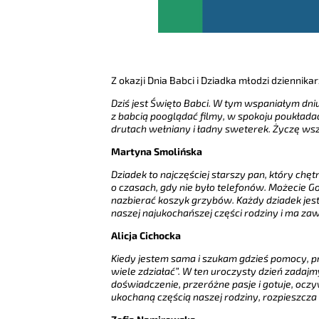
Z okazji Dnia Babci i Dziadka młodzi dziennika
Dziś jest Święto Babci. W tym wspaniałym d
z babcią pooglądać filmy, w spokoju poukłada
drutach wełniany i ładny sweterek. Życzę ws
Martyna Smolińska
Dziadek to najczęściej starszy pan, który chęt
o czasach, gdy nie było telefonów. Możecie G
nazbierać koszyk grzybów. Każdy dziadek jest
naszej najukochańszej części rodziny i ma z
Alicja Cichocka
Kiedy jestem sama i szukam gdzieś pomocy, p
wiele zdziałać”. W ten uroczysty dzień zadajmy
doświadczenie, przeróżne pasje i gotuje, ocz
ukochaną częścią naszej rodziny, rozpieszcza 