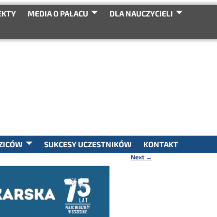
EKTY
MEDIA O PAŁACU
DLA NAUCZYCIELI
SEARCH
ZICÓW
SUKCESY UCZESTNIKÓW
KONTAKT
Next
→