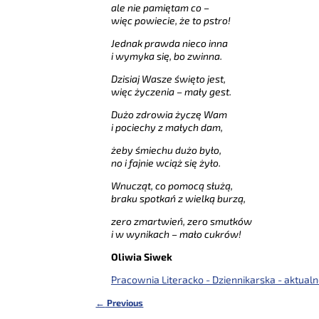
ale nie pamiętam co –
więc powiecie, że to pstro!
Jednak prawda nieco inna
i wymyka się, bo zwinna.
Dzisiaj Wasze święto jest,
więc życzenia – mały gest.
Dużo zdrowia życzę Wam
i pociechy z małych dam,
żeby śmiechu dużo było,
no i fajnie wciąż się żyło.
Wnucząt, co pomocą służą,
braku spotkań z wielką burzą,
zero zmartwień, zero smutków
i w wynikach – mało cukrów!
Oliwia Siwek
Pracownia Literacko - Dziennikarska - aktualn
←
Previous
Nawigacja