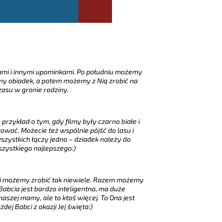
ami i innymi upominkami. Po południu możemy
zny obiadek, a potem możemy z Nią zrobić na
asu w gronie rodziny.
przykład o tym, gdy filmy były czarno białe i
ować. Możecie też wspólnie pójść do lasu i
zystkich łączy jedno – dziadek należy do
zystkiego najlepszego:)
ami możemy zrobić tak niewiele. Razem możemy
 Babcia jest bardzo inteligentna, ma duże
szej mamy, ale to ktoś więcej. To Ona jest
ej Babci z okazji Jej święta:)